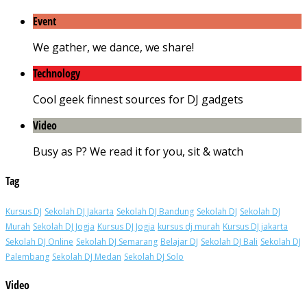
Event
We gather, we dance, we share!
Technology
Cool geek finnest sources for DJ gadgets
Video
Busy as P? We read it for you, sit & watch
Tag
Kursus DJ
Sekolah DJ Jakarta
Sekolah DJ Bandung
Sekolah DJ
Sekolah DJ
Murah
Sekolah DJ Jogja
Kursus DJ Jogja
kursus dj murah
Kursus DJ jakarta
Sekolah DJ Online
Sekolah DJ Semarang
Belajar DJ
Sekolah DJ Bali
Sekolah DJ
Palembang
Sekolah DJ Medan
Sekolah DJ Solo
Video