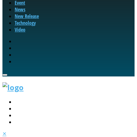
Event
News
New Release
Technology
Video
✕