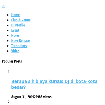
✕
Home
Club & Venue
DJ Profile
Event
News
New Release
Technology
Video
Popular Posts
Berapa sih biaya kursus DJ di kota-kota
besar?
August 31, 2019
21986 views