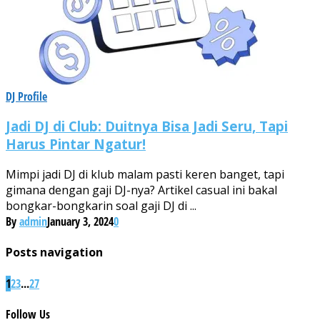
DJ Profile
Jadi DJ di Club: Duitnya Bisa Jadi Seru, Tapi
Harus Pintar Ngatur!
Mimpi jadi DJ di klub malam pasti keren banget, tapi
gimana dengan gaji DJ-nya? Artikel casual ini bakal
bongkar-bongkarin soal gaji DJ di ...
By
admin
January 3, 2024
0
Posts navigation
1
2
3
...
27
Follow
Us