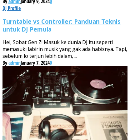
By
admin
January 9, 2024
0
DJ Profile
Turntable vs Controller: Panduan Teknis
untuk DJ Pemula
Hei, Sobat Gen Z! Masuk ke dunia DJ itu seperti
memasuki labirin musik yang gak ada habisnya. Tapi,
sebelum lo terjun lebih dalam, ...
By
admin
January 7, 2024
0