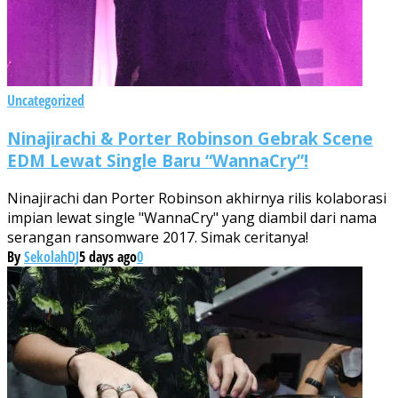
Uncategorized
Ninajirachi & Porter Robinson Gebrak Scene
EDM Lewat Single Baru “WannaCry”!
Ninajirachi dan Porter Robinson akhirnya rilis kolaborasi
impian lewat single "WannaCry" yang diambil dari nama
serangan ransomware 2017. Simak ceritanya!
By
SekolahDJ
5 days ago
0