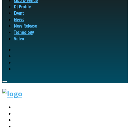
Club & Venue
DJ Profile
Event
News
New Release
Technology
Video