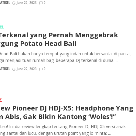
RTIKEL
June 22, 2023
0
NUE
 Terkenal yang Pernah Menggebrak
gung Potato Head Bali
ead Bali bukan hanya tempat yang indah untuk bersantai di pantai,
uga menjadi tuan rumah bagi beberapa DJ terkenal di dunia. ...
RTIKEL
June 22, 2023
0
Y
iew Pioneer DJ HDJ-X5: Headphone Yang
n Abis, Gak Bikin Kantong ‘Woles’!”
, bro! Ini dia review lengkap tentang Pioneer DJ HDJ-X5 versi anak
g santai dan lucu, dengan urutan point yang lo minta: ...