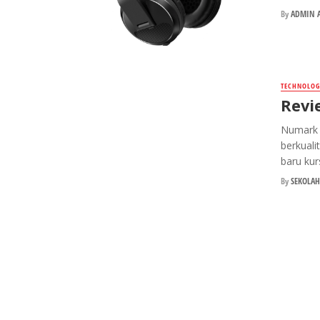
By
ADMIN A
TECHNOLOG
Revi
Numark 
berkuali
baru kurs
By
SEKOLAH