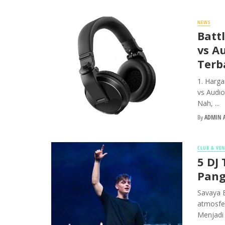
NEWS
Batt
vs A
Terb
1. Harga
vs Audio
Nah, ...
By
ADMIN A
CLUB & VE
5 DJ
Pang
Savaya B
atmosfe
Menjadi s