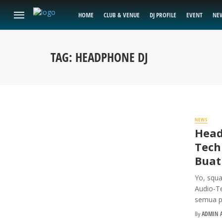
HOME
CLUB & VENUE
DJ PROFILE
EVENT
NE
TAG: HEADPHONE DJ
NEWS
Head
Tech
Buat
Yo, squa
Audio-Te
semua po
By
ADMIN A