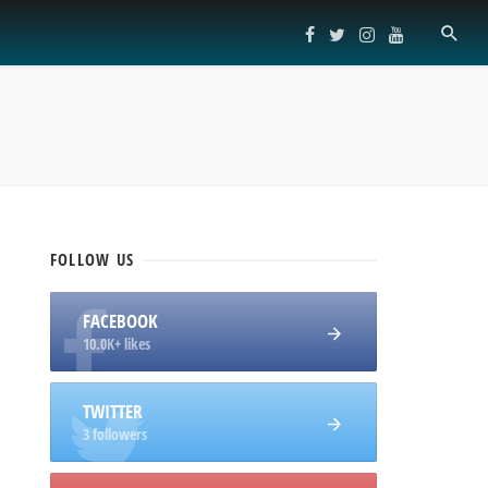
FOLLOW
US
FACEBOOK
10.0K+ likes
TWITTER
3 followers