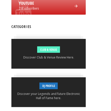
YOUTUBE
218 subscribers
CATEGORIES
CLUB & VENUE
Discover Club & Venue Review Here.
DJ PROFILE
Discover your Legends and future Electronic
Hall of Fame here.