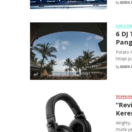
By
ADMIN A
CLUB & VE
6 DJ
Pang
Potato H
tetapi j
By
ADMIN A
TECHNOLOG
“Rev
Kere
Alrighty
muda yan