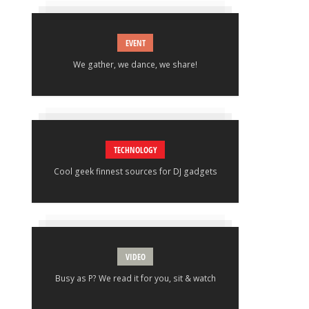
EVENT
We gather, we dance, we share!
TECHNOLOGY
Cool geek finnest sources for DJ gadgets
VIDEO
Busy as P? We read it for you, sit & watch