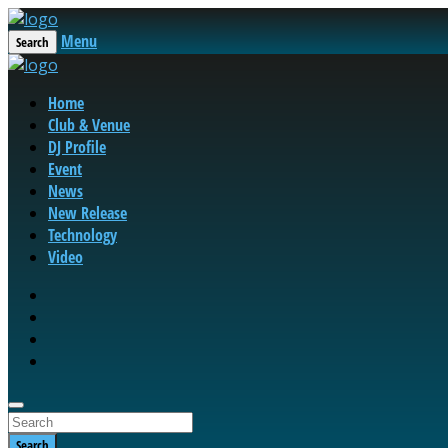
Menu
Search
Home
Club & Venue
DJ Profile
Event
News
New Release
Technology
Video
Search