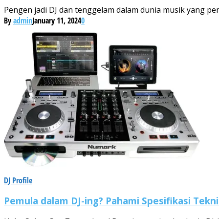
Pengen jadi DJ dan tenggelam dalam dunia musik yang penuh
By
admin
January 11, 2024
0
DJ Profile
Pemula dalam DJ-ing? Pahami Spesifikasi Tekn