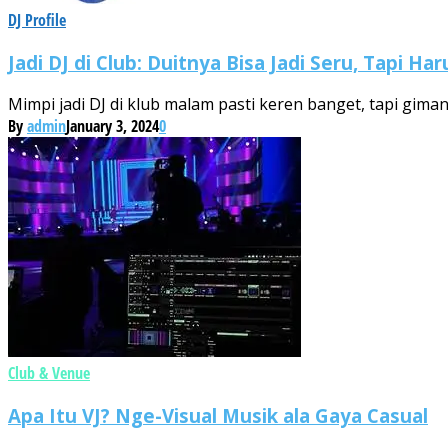
DJ Profile
Jadi DJ di Club: Duitnya Bisa Jadi Seru, Tapi Ha
Mimpi jadi DJ di klub malam pasti keren banget, tapi gimana
By
admin
January 3, 2024
0
Club & Venue
Apa Itu VJ? Nge-Visual Musik ala Gaya Casual