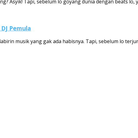
ng? Asyik! Tapi, sebelum lo goyang dunia dengan beats lo, y
k DJ Pemula
birin musik yang gak ada habisnya. Tapi, sebelum lo terjun l