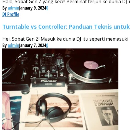
Halo, Sobat Gen Z yang kece! Berminat terjun ke dunia DJ-i
By
admin
January 9, 2024
0
DJ Profile
Turntable vs Controller: Panduan Teknis untu
Hei, Sobat Gen Z! Masuk ke dunia DJ itu seperti memasuki la
By
admin
January 7, 2024
0