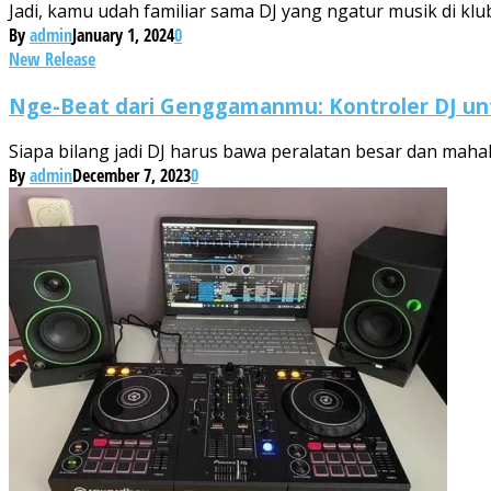
Jadi, kamu udah familiar sama DJ yang ngatur musik di klub a
By
admin
January 1, 2024
0
New Release
Nge-Beat dari Genggamanmu: Kontroler DJ un
Siapa bilang jadi DJ harus bawa peralatan besar dan mah
By
admin
December 7, 2023
0