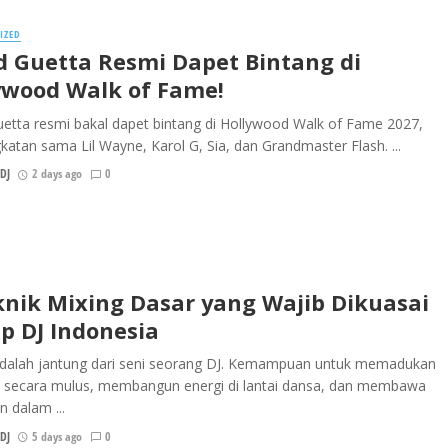
IZED
d Guetta Resmi Dapet Bintang di
ywood Walk of Fame!
etta resmi bakal dapet bintang di Hollywood Walk of Fame 2027,
katan sama Lil Wayne, Karol G, Sia, dan Grandmaster Flash. ...
DJ
2 days ago
0
knik Mixing Dasar yang Wajib Dikuasai
ap DJ Indonesia
adalah jantung dari seni seorang DJ. Kemampuan untuk memadukan
u secara mulus, membangun energi di lantai dansa, dan membawa
 dalam ...
DJ
5 days ago
0