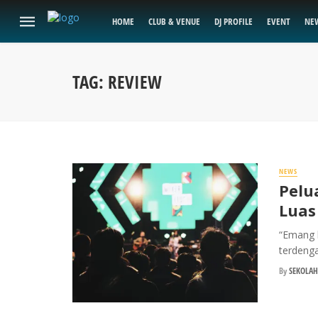
HOME
CLUB & VENUE
DJ PROFILE
EVENT
NE
TAG: REVIEW
NEWS
Pelu
Luas
“Emang b
terdenga
By
SEKOLAH