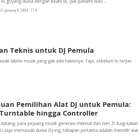
lo goyang dunia dengan beats lo, yuk pahami dulu ...
January 9, 2024
0
uan Teknis untuk DJ Pemula
suki labirin musik yang gak ada habisnya. Tapi, sebelum lo terjun
uan Pemilihan Alat DJ untuk Pemula:
 Turntable hingga Controller
datang, para pejuang musik generasi milenial dan Gen Z! Bagi kalian
u saja memasuki dunia DJ-ing, tahapan pertama adalah memilih alat