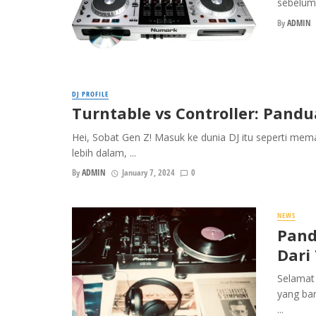
sebelum 
By
ADMIN
DJ PROFILE
Turntable vs Controller: Pand
Hei, Sobat Gen Z! Masuk ke dunia DJ itu seperti mema
lebih dalam, ...
By
ADMIN
January 7, 2024
0
NEWS
Pand
Dari
Selamat 
yang bar
...