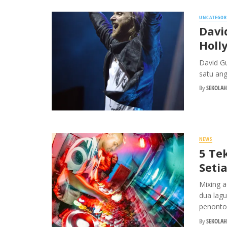
UNCATEGOR
Davi
Holl
David Gu
satu ang
By
SEKOLAH
NEWS
5 Te
Seti
Mixing 
dua lag
penonton
By
SEKOLAH