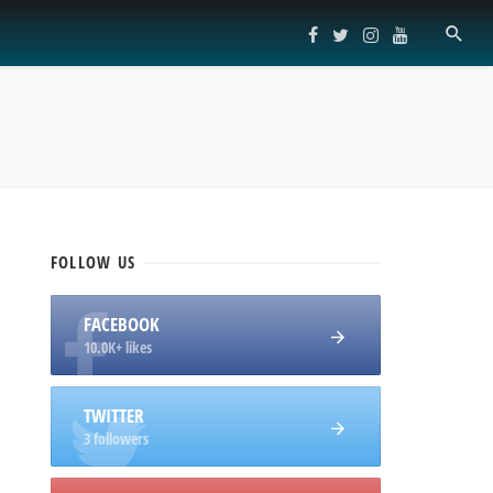
FOLLOW
US
FACEBOOK
10.0K+ likes
TWITTER
3 followers