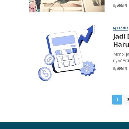
By
ADMIN
DJ PROFILE
Jadi 
Haru
Mimpi ja
nya? Arti
By
ADMIN
Posts
1
2
navigation