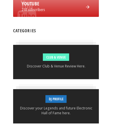
YOUTUBE
218 subscribers
CATEGORIES
CLUB & VENUE
Discover Club & Venue Review Here.
DJ PROFILE
Discover your Legends and future Electronic
Hall of Fame here.