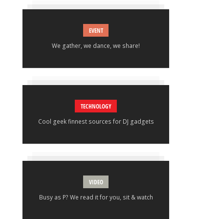
EVENT
We gather, we dance, we share!
TECHNOLOGY
Cool geek finnest sources for DJ gadgets
VIDEO
Busy as P? We read it for you, sit & watch