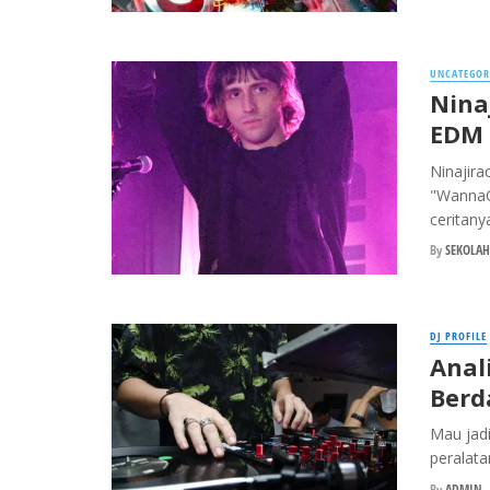
UNCATEGOR
Nina
EDM 
Ninajira
"WannaC
ceritany
By
SEKOLAH
DJ PROFILE
Anali
Berd
Mau jadi
peralata
By
ADMIN