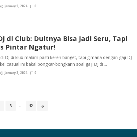
January 5, 2024
0
DJ di Club: Duitnya Bisa Jadi Seru, Tapi
s Pintar Ngatur!
di DJ di klub malam pasti keren banget, tapi gimana dengan gaji DJ-
kel casual ini bakal bongkar-bongkarin soal gaji DJ di ...
January 3, 2024
0
3
...
12