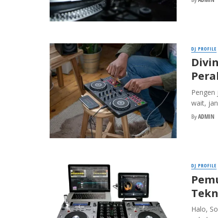
DJ PROFILE
Divi
Pera
Pengen 
wait, ja
By
ADMIN
DJ PROFILE
Pemu
Tekn
Halo, So