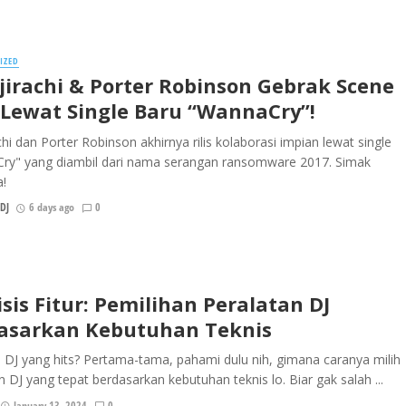
IZED
jirachi & Porter Robinson Gebrak Scene
Lewat Single Baru “WannaCry”!
chi dan Porter Robinson akhirnya rilis kolaborasi impian lewat single
ry" yang diambil dari nama serangan ransomware 2017. Simak
a!
DJ
6 days ago
0
sis Fitur: Pemilihan Peralatan DJ
asarkan Kebutuhan Teknis
 DJ yang hits? Pertama-tama, pahami dulu nih, gimana caranya milih
n DJ yang tepat berdasarkan kebutuhan teknis lo. Biar gak salah ...
January 13, 2024
0