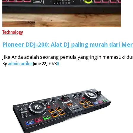
Technology
Pioneer DDJ-200: Alat DJ paling murah dari Me
Jika Anda adalah seorang pemula yang ingin memasuki duni
By
admin artikel
June 22, 2023
0