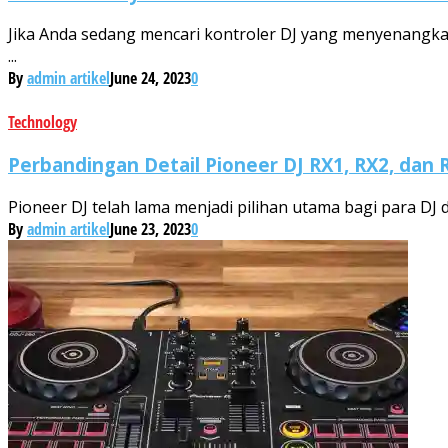
Jika Anda sedang mencari kontroler DJ yang menyenangka
...
By
admin artikel
June 24, 2023
0
Technology
Perbandingan Detail Pioneer DJ RX1, RX2, dan 
Pioneer DJ telah lama menjadi pilihan utama bagi para DJ di
By
admin artikel
June 23, 2023
0