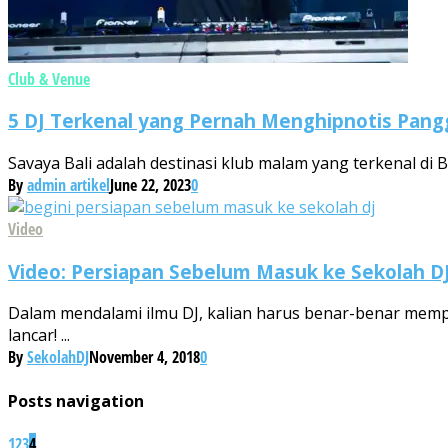
Club & Venue
5 DJ Terkenal yang Pernah Menghipnotis Pang
Savaya Bali adalah destinasi klub malam yang terkenal di
By
admin artikel
June 22, 2023
0
Video
Video: Persiapan Sebelum Masuk ke Sekolah D
Dalam mendalami ilmu DJ, kalian harus benar-benar mempe
lancar! ...
By
SekolahDJ
November 4, 2018
0
Posts navigation
1
2
3
4