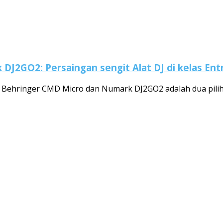
2GO2: Persaingan sengit Alat DJ di kelas Entr
l, Behringer CMD Micro dan Numark DJ2GO2 adalah dua pilih