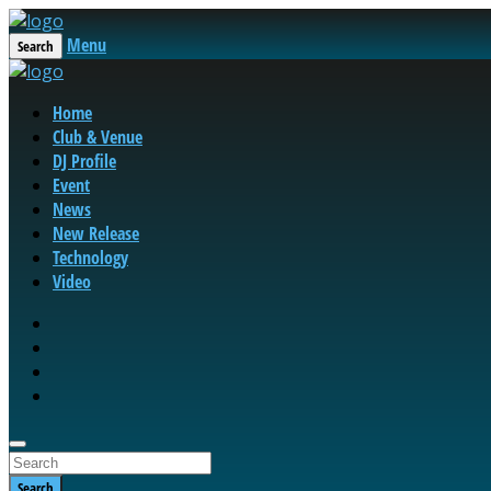
Menu
Search
Home
Club & Venue
DJ Profile
Event
News
New Release
Technology
Video
Search