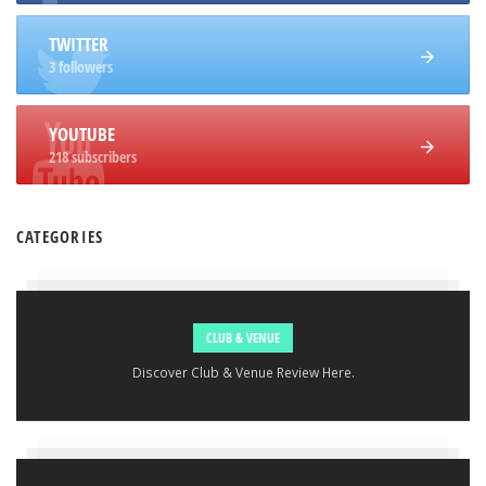
TWITTER
3 followers
YOUTUBE
218 subscribers
CATEGORIES
CLUB & VENUE
Discover Club & Venue Review Here.