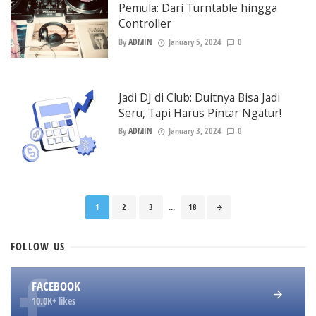
Pemula: Dari Turntable hingga
Controller
By
ADMIN
January 5, 2024
0
Jadi DJ di Club: Duitnya Bisa Jadi
Seru, Tapi Harus Pintar Ngatur!
By
ADMIN
January 3, 2024
0
Posts
1
2
3
...
18
navigation
FOLLOW
US
FACEBOOK
10.0K+ likes