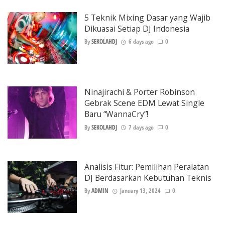
5 Teknik Mixing Dasar yang Wajib
Dikuasai Setiap DJ Indonesia
By
SEKOLAHDJ
6 days ago
0
Ninajirachi & Porter Robinson
Gebrak Scene EDM Lewat Single
Baru “WannaCry”!
By
SEKOLAHDJ
7 days ago
0
Analisis Fitur: Pemilihan Peralatan
DJ Berdasarkan Kebutuhan Teknis
By
ADMIN
January 13, 2024
0