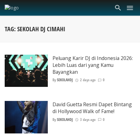
TAG: SEKOLAH DJ CIMAHI
Peluang Karir DJ di Indonesia 2026:
Lebih Luas dari yang Kamu
Bayangkan
By
SEKOLAHDJ
2 days ago
0
David Guetta Resmi Dapet Bintang
di Hollywood Walk of Fame!
By
SEKOLAHDJ
3 days ago
0