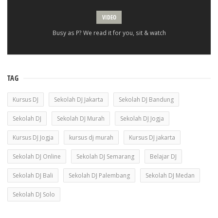
VIDEO
Busy as P? We read it for you, sit & watch
TAG
Kursus DJ
Sekolah DJ Jakarta
Sekolah DJ Bandung
Sekolah DJ
Sekolah DJ Murah
Sekolah DJ Jogja
Kursus DJ Jogja
kursus dj murah
Kursus DJ jakarta
Sekolah DJ Online
Sekolah DJ Semarang
Belajar DJ
Sekolah DJ Bali
Sekolah DJ Palembang
Sekolah DJ Medan
Sekolah DJ Solo