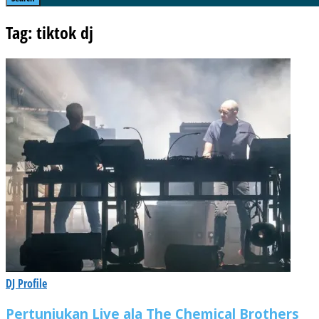
Tag: tiktok dj
DJ Profile
Pertunjukan Live ala The Chemical Brothers