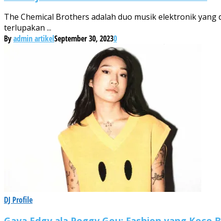
The Chemical Brothers adalah duo musik elektronik yang 
terlupakan ...
By
admin artikel
September 30, 2023
0
DJ Profile
Gaya Edgy ala Peggy Gou: Fashion yang Kece B