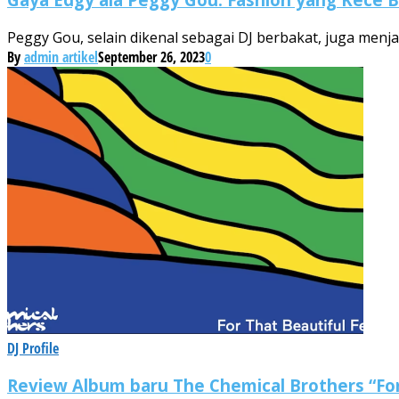
Peggy Gou, selain dikenal sebagai DJ berbakat, juga menja
By
admin artikel
September 26, 2023
0
DJ Profile
Review Album baru The Chemical Brothers “For