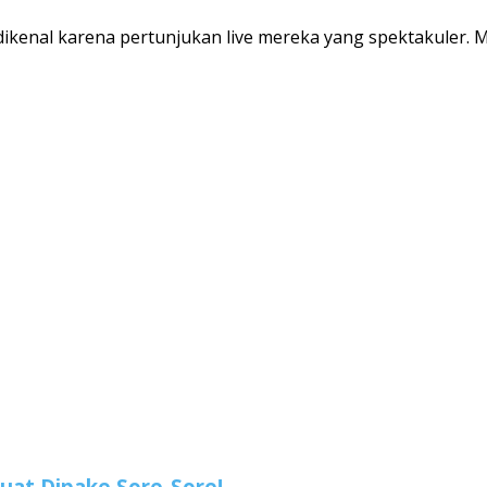
dikenal karena pertunjukan live mereka yang spektakuler.
uat Dipake Sore-Sore!