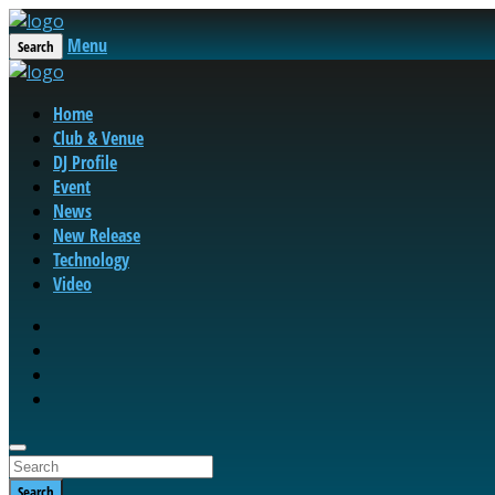
Menu
Search
Home
Club & Venue
DJ Profile
Event
News
New Release
Technology
Video
Search