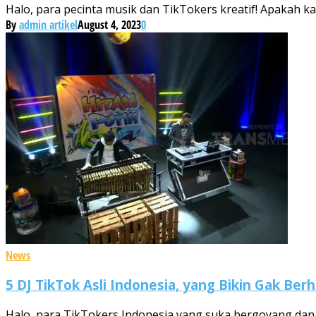
Halo, para pecinta musik dan TikTokers kreatif! Apakah k
By
admin artikel
August 4, 2023
0
News
5 DJ TikTok Asli Indonesia, yang Bikin Gak Ber
Halo, para TikTokers Indonesia yang suka bergoyang dan ser