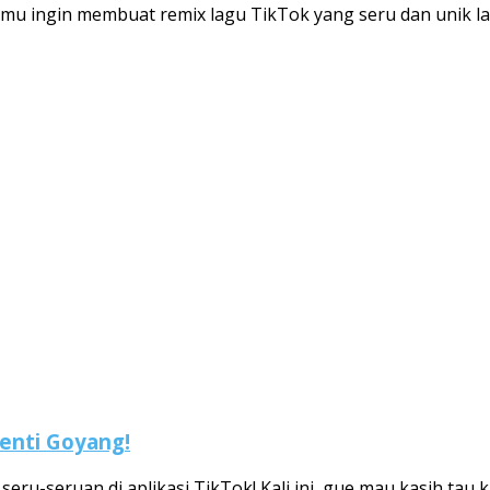
amu ingin membuat remix lagu TikTok yang seru dan unik la
henti Goyang!
u-seruan di aplikasi TikTok! Kali ini, gue mau kasih tau ka