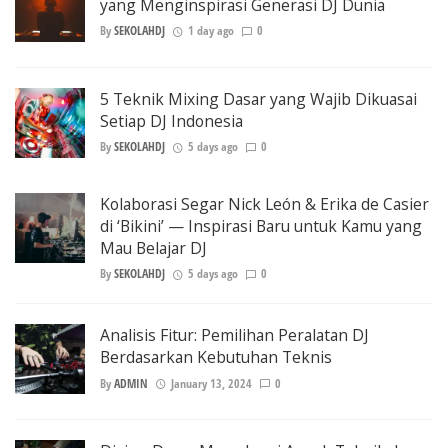
yang Menginspirasi Generasi DJ Dunia
By
SEKOLAHDJ
1 day ago
0
5 Teknik Mixing Dasar yang Wajib Dikuasai
Setiap DJ Indonesia
By
SEKOLAHDJ
5 days ago
0
Kolaborasi Segar Nick León & Erika de Casier
di ‘Bikini’ — Inspirasi Baru untuk Kamu yang
Mau Belajar DJ
By
SEKOLAHDJ
5 days ago
0
Analisis Fitur: Pemilihan Peralatan DJ
Berdasarkan Kebutuhan Teknis
By
ADMIN
January 13, 2024
0