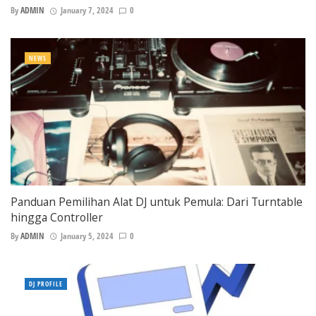
By
ADMIN
January 7, 2024
0
NEWS
Panduan Pemilihan Alat DJ untuk Pemula: Dari Turntable
hingga Controller
By
ADMIN
January 5, 2024
0
DJ PROFILE