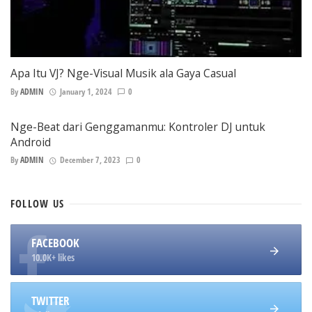
Apa Itu VJ? Nge-Visual Musik ala Gaya Casual
By
ADMIN
January 1, 2024
0
Nge-Beat dari Genggamanmu: Kontroler DJ untuk
Android
By
ADMIN
December 7, 2023
0
FOLLOW
US
FACEBOOK
10.0K+ likes
TWITTER