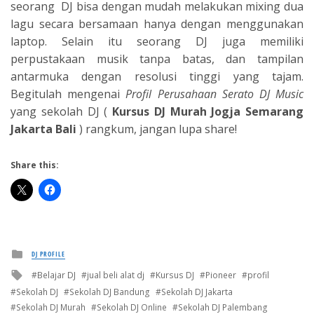
seorang DJ bisa dengan mudah melakukan mixing dua
lagu secara bersamaan hanya dengan menggunakan
laptop. Selain itu seorang DJ juga memiliki
perpustakaan musik tanpa batas, dan tampilan
antarmuka dengan resolusi tinggi yang tajam.
Begitulah mengenai
Profil Perusahaan Serato DJ Music
yang sekolah DJ (
Kursus DJ Murah Jogja Semarang
Jakarta Bali
) rangkum, jangan lupa share!
Share this:
Posted
DJ PROFILE
in
Tagged
Belajar DJ
jual beli alat dj
Kursus DJ
Pioneer
profil
with
Sekolah DJ
Sekolah DJ Bandung
Sekolah DJ Jakarta
Sekolah DJ Murah
Sekolah DJ Online
Sekolah DJ Palembang