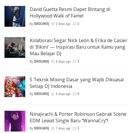
David Guetta Resmi Dapet Bintang di
Hollywood Walk of Fame!
By
SEKOLAHDJ
3 days ago
0
Kolaborasi Segar Nick León & Erika de Casier
di ‘Bikini’ — Inspirasi Baru untuk Kamu yang
Mau Belajar DJ
By
SEKOLAHDJ
6 days ago
0
5 Teknik Mixing Dasar yang Wajib Dikuasai
Setiap DJ Indonesia
By
SEKOLAHDJ
6 days ago
0
Ninajirachi & Porter Robinson Gebrak Scene
EDM Lewat Single Baru “WannaCry”!
By
SEKOLAHDJ
7 days ago
0