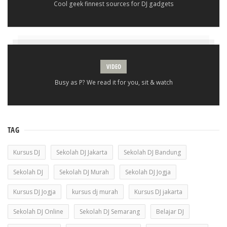
Cool geek finnest sources for DJ gadgets
VIDEO
Busy as P? We read it for you, sit & watch
TAG
Kursus DJ
Sekolah DJ Jakarta
Sekolah DJ Bandung
Sekolah DJ
Sekolah DJ Murah
Sekolah DJ Jogja
Kursus DJ Jogja
kursus dj murah
Kursus DJ jakarta
Sekolah DJ Online
Sekolah DJ Semarang
Belajar DJ