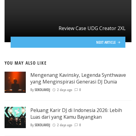
Review Case UDG Creator 2XL
NEXT ARTICLE
YOU MAY ALSO LIKE
Mengenang Kavinsky, Legenda Synthwave
yang Menginspirasi Generasi DJ Dunia
By
SEKOLAHDJ
2 days ago
0
Peluang Karir DJ di Indonesia 2026: Lebih
Luas dari yang Kamu Bayangkan
By
SEKOLAHDJ
2 days ago
0