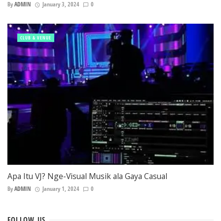
By
ADMIN
January 3, 2024
0
CLUB & VENUE
Apa Itu VJ? Nge-Visual Musik ala Gaya Casual
By
ADMIN
January 1, 2024
0
FOLLOW
US