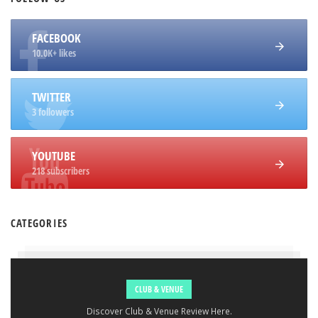
FACEBOOK
10.0K+ likes
TWITTER
3 followers
YOUTUBE
218 subscribers
CATEGORIES
CLUB & VENUE
Discover Club & Venue Review Here.