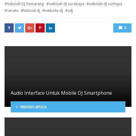
Sekolah DJ Semarang
sekolah dj surabaya
sekolah dj surbaya
serato
tutorial dj
website dj
xdj
0
Audio Interface Untuk Mobile DJ Smartphone
PREVIOUS ARTICLE