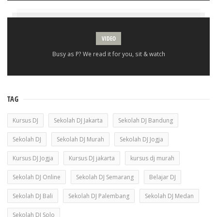
VIDEO
Busy as P? We read it for you, sit & watch
TAG
Kursus DJ
Sekolah DJ Jakarta
Sekolah DJ Bandung
Sekolah DJ
Sekolah DJ Murah
Sekolah DJ Jogja
Kursus DJ Jogja
Kursus DJ jakarta
kursus dj murah
Sekolah DJ Online
Sekolah DJ Semarang
Belajar DJ
Sekolah DJ Bali
Sekolah DJ Palembang
Sekolah DJ Medan
Sekolah DJ Solo