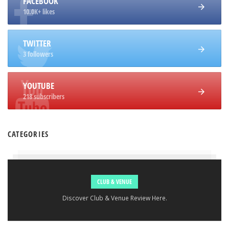
FACEBOOK
10.0K+ likes
TWITTER
3 followers
YOUTUBE
218 subscribers
CATEGORIES
CLUB & VENUE
Discover Club & Venue Review Here.