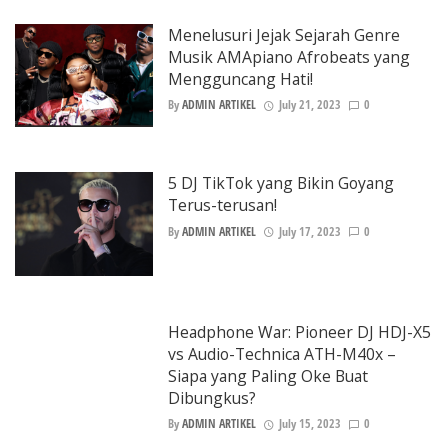
Menelusuri Jejak Sejarah Genre
Musik AMApiano Afrobeats yang
Mengguncang Hati!
By
ADMIN ARTIKEL
July 21, 2023
0
5 DJ TikTok yang Bikin Goyang
Terus-terusan!
By
ADMIN ARTIKEL
July 17, 2023
0
Headphone War: Pioneer DJ HDJ-X5
vs Audio-Technica ATH-M40x –
Siapa yang Paling Oke Buat
Dibungkus?
By
ADMIN ARTIKEL
July 15, 2023
0