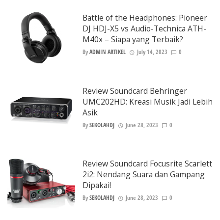
Battle of the Headphones: Pioneer
DJ HDJ-X5 vs Audio-Technica ATH-
M40x – Siapa yang Terbaik?
By
ADMIN ARTIKEL
July 14, 2023
0
Review Soundcard Behringer
UMC202HD: Kreasi Musik Jadi Lebih
Asik
By
SEKOLAHDJ
June 28, 2023
0
Review Soundcard Focusrite Scarlett
2i2: Nendang Suara dan Gampang
Dipakai!
By
SEKOLAHDJ
June 28, 2023
0