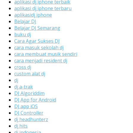
aplikasi dj iphone terbaik
aplikasi dj iphone terbaru
aplikasidj iphone
Belajar DJ
Belajar DJ Semarang
buku dj
Cara Agar Sukses DJ
cara masuk sekolah dj
cara membuat musik sendiri
cara menjadi resident dj
cross dj
custom alat dj
dj
dj a-trak
DJ Algoriddim
DJ App for Android
DJ app iOS
DJ Controller
dj headhunterz
dj hits
dj indonesia