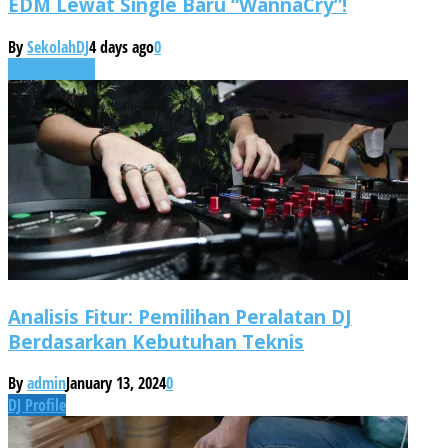
EDM Lewat Single Baru “WannaCry”!
By
SekolahDJ
4 days ago
0
Uncategorized
Analisis Fitur: Pemilihan Peralatan DJ
Berdasarkan Kebutuhan Teknis
By
admin
January 13, 2024
0
DJ Profile