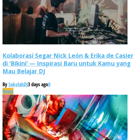
Kolaborasi Segar Nick León & Erika de Casier
di ‘Bikini’ — Inspirasi Baru untuk Kamu yang
Mau Belajar DJ
By
SekolahDJ
3 days ago
0
News