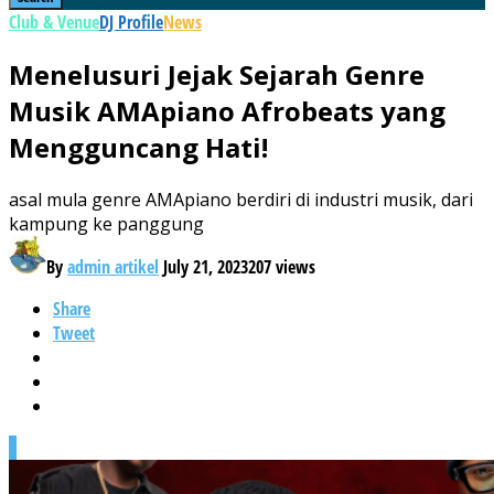
Club & Venue
DJ Profile
News
Menelusuri Jejak Sejarah Genre
Musik AMApiano Afrobeats yang
Mengguncang Hati!
asal mula genre AMApiano berdiri di industri musik, dari
kampung ke panggung
By
admin artikel
July 21, 2023
207 views
Share
Tweet
0