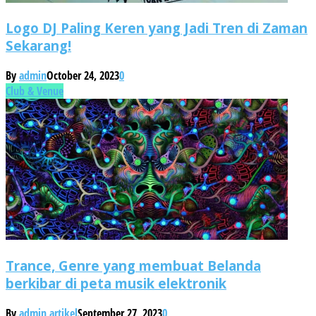
Logo DJ Paling Keren yang Jadi Tren di Zaman
Sekarang!
By
admin
October 24, 2023
0
Club & Venue
Trance, Genre yang membuat Belanda
berkibar di peta musik elektronik
By
admin artikel
September 27, 2023
0