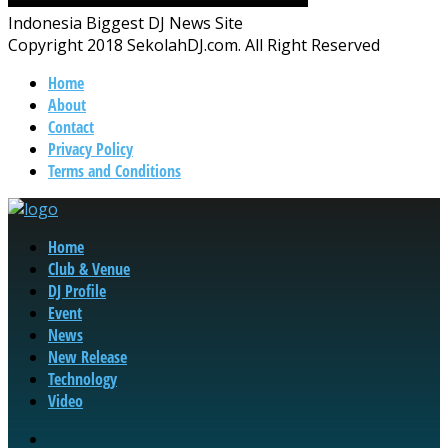
Indonesia Biggest DJ News Site
Copyright 2018 SekolahDJ.com. All Right Reserved
Home
About
Contact
Privacy Policy
Terms and Conditions
Home
Club & Venue
DJ Profile
Event
News
New Release
Technology
Video