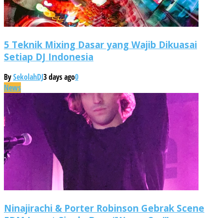
5 Teknik Mixing Dasar yang Wajib Dikuasai
Setiap DJ Indonesia
By
SekolahDJ
3 days ago
0
News
Ninajirachi & Porter Robinson Gebrak Scene