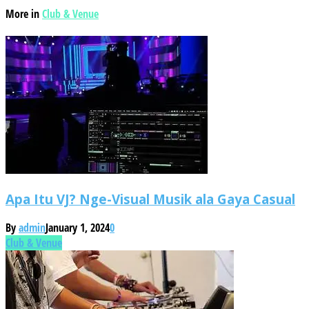
More in
Club & Venue
Apa Itu VJ? Nge-Visual Musik ala Gaya Casual
By
admin
January 1, 2024
0
Club & Venue