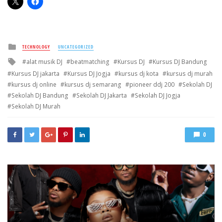
Posted
TECHNOLOGY
UNCATEGORIZED
in
Tagged
alat musik DJ
beatmatching
Kursus DJ
Kursus DJ Bandung
with
Kursus DJ jakarta
Kursus DJ Jogja
kursus dj kota
kursus dj murah
kursus dj online
kursus dj semarang
pioneer ddj 200
Sekolah DJ
Sekolah DJ Bandung
Sekolah DJ Jakarta
Sekolah DJ Jogja
Sekolah DJ Murah
0