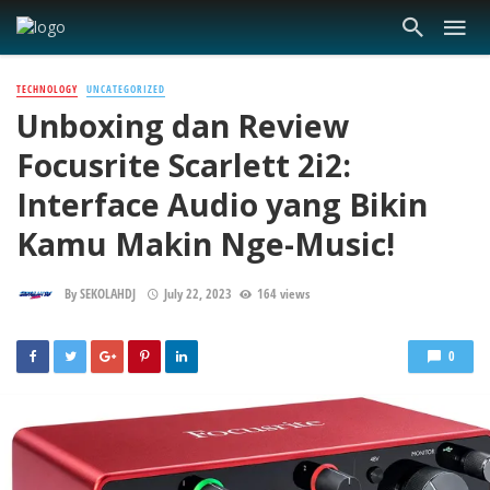
TECHNOLOGY
UNCATEGORIZED
Unboxing dan Review
Focusrite Scarlett 2i2:
Interface Audio yang Bikin
Kamu Makin Nge-Music!
By
SEKOLAHDJ
July 22, 2023
164 views
0