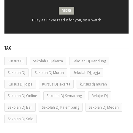
VIDEO
Busy as P? We read it for you, sit & watch
TAG
Kursus DJ
Sekolah DJ Jakarta
Sekolah DJ Bandung
Sekolah DJ
Sekolah DJ Murah
Sekolah DJ Jogja
Kursus DJ Jogja
Kursus DJ jakarta
kursus dj murah
Sekolah DJ Online
Sekolah DJ Semarang
Belajar DJ
Sekolah DJ Bali
Sekolah DJ Palembang
Sekolah DJ Medan
Sekolah DJ Solo