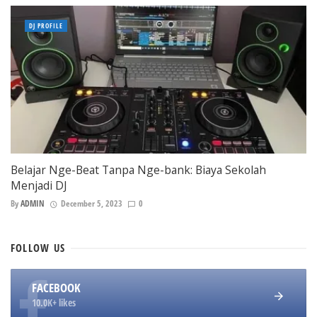
DJ PROFILE
Belajar Nge-Beat Tanpa Nge-bank: Biaya Sekolah
Menjadi DJ
By
ADMIN
December 5, 2023
0
FOLLOW
US
FACEBOOK
10.0K+ likes