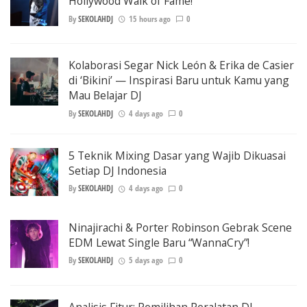
Hollywood Walk of Fame!
By
SEKOLAHDJ
15 hours ago
0
Kolaborasi Segar Nick León & Erika de Casier
di ‘Bikini’ — Inspirasi Baru untuk Kamu yang
Mau Belajar DJ
By
SEKOLAHDJ
4 days ago
0
5 Teknik Mixing Dasar yang Wajib Dikuasai
Setiap DJ Indonesia
By
SEKOLAHDJ
4 days ago
0
Ninajirachi & Porter Robinson Gebrak Scene
EDM Lewat Single Baru “WannaCry”!
By
SEKOLAHDJ
5 days ago
0
Analisis Fitur: Pemilihan Peralatan DJ