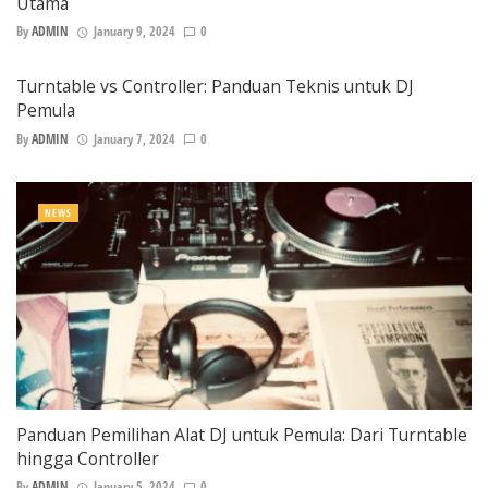
Utama
By
ADMIN
January 9, 2024
0
Turntable vs Controller: Panduan Teknis untuk DJ
Pemula
By
ADMIN
January 7, 2024
0
NEWS
Panduan Pemilihan Alat DJ untuk Pemula: Dari Turntable
hingga Controller
By
ADMIN
January 5, 2024
0