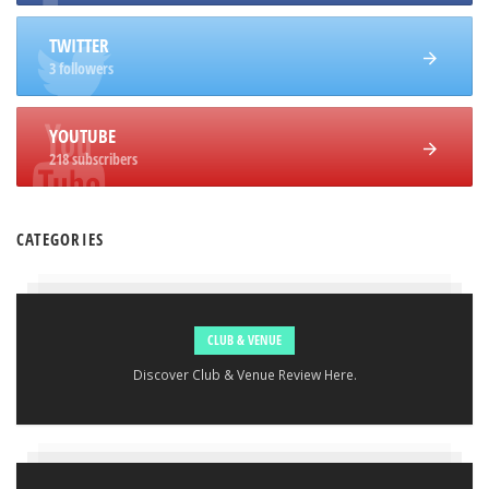
TWITTER
3 followers
YOUTUBE
218 subscribers
CATEGORIES
CLUB & VENUE
Discover Club & Venue Review Here.