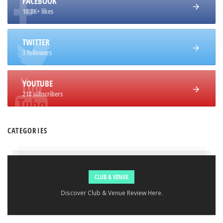
FACEBOOK
10.0K+ likes
TWITTER
3 followers
YOUTUBE
218 subscribers
CATEGORIES
CLUB & VENUE
Discover Club & Venue Review Here.