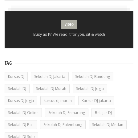
VIDEO
Busy as P? We read it for you, sit & watch
TAG
Kursus DJ
Sekolah DJ Jakarta
Sekolah DJ Bandung
Sekolah DJ
Sekolah DJ Murah
Sekolah DJ Jogja
Kursus DJ Jogja
kursus dj murah
Kursus DJ jakarta
Sekolah DJ Online
Sekolah DJ Semarang
Belajar DJ
Sekolah DJ Bali
Sekolah DJ Palembang
Sekolah DJ Medan
Sekolah DJ Solo