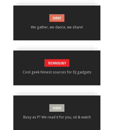
EVENT
We gather, we dance, we share!
TECHNOLOGY
Cool geek finnest sources for DJ gadgets
VIDEO
Busy as P? We read it for you, sit & watch