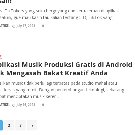
san!
ra TikTokers yang suka bergoyang dan seru-seruan di aplikasi
Kali ini, gue mau kasih tau kalian tentang 5 DJ TikTok yang ...
RTIKEL
July 17, 2023
0
Y
plikasi Musik Produksi Gratis di Android
k Mengasah Bakat Kreatif Anda
lkan musik tidak perlu lagi terbatas pada studio mahal atau
at keras yang rumit. Dengan perkembangan teknologi, sekarang
at menciptakan musik keren ...
RTIKEL
July 16, 2023
0
2
3