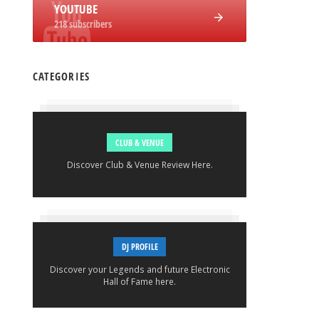
YOUTUBE
218 subscribers
CATEGORIES
CLUB & VENUE
Discover Club & Venue Review Here.
DJ PROFILE
Discover your Legends and future Electronic
Hall of Fame here.