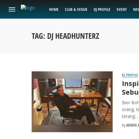
HOME
CLUB & VENUE
DJ PROFILE
EVENT
NE
TAG: DJ HEADHUNTERZ
DJ PROFILE
Insp
Sebu
Ben Boh
orang, t
terang. ..
By
ADMIN A