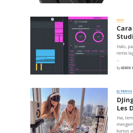
NEWS
Cara
Stud
Halo, pa
remix la
...
By
ADMIN A
DJ PROFILE
DJin
Les 
Hai, tem
mengemb
kursus at