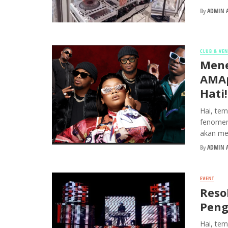
By
ADMIN A
CLUB & VE
Mene
AMAp
Hati!
Hai, tem
fenomena
akan men
By
ADMIN A
EVENT
Reso
Peng
Hai, tem