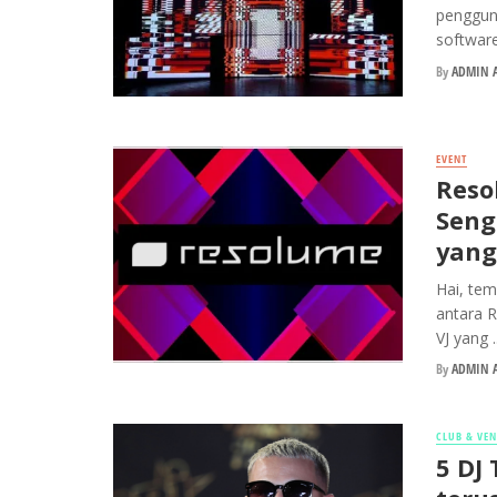
penggun
softwar
By
ADMIN A
EVENT
Reso
Seng
yang
Hai, tem
antara 
VJ yang ..
By
ADMIN A
CLUB & VE
5 DJ