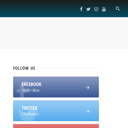
FOLLOW
US
FACEBOOK
10.0K+ likes
TWITTER
3 followers