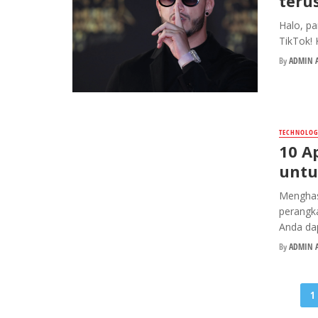
teru
Halo, pa
TikTok! 
By
ADMIN A
TECHNOLOG
10 A
untu
Menghasi
perangk
Anda dap
By
ADMIN A
Posts
1
navigation