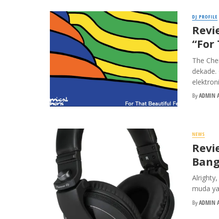
DJ PROFILE
Revi
“For
The Chem
dekade. 
elektroni
By
ADMIN A
NEWS
Revi
Bang
Alrighty
muda yan
By
ADMIN A