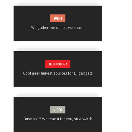
EVENT
We gather, we dance, we share!
TECHNOLOGY
Cool geek finnest sources for DJ gadgets
VIDEO
Busy as P? We read it for you, sit & watch