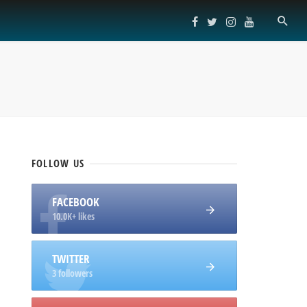
FOLLOW
US
FACEBOOK
10.0K+ likes
TWITTER
3 followers