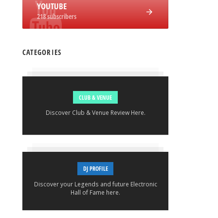
YOUTUBE
218 subscribers
CATEGORIES
CLUB & VENUE
Discover Club & Venue Review Here.
DJ PROFILE
Discover your Legends and future Electronic
Hall of Fame here.