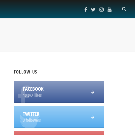
FOLLOW
US
FACEBOOK
10.0K+ likes
TWITTER
3 followers