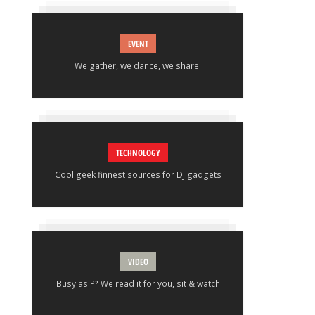
EVENT
We gather, we dance, we share!
TECHNOLOGY
Cool geek finnest sources for DJ gadgets
VIDEO
Busy as P? We read it for you, sit & watch