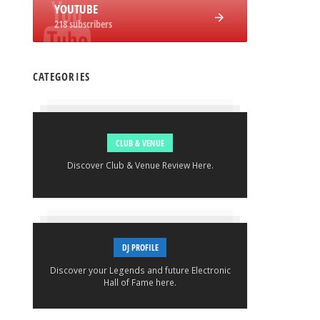
YOUTUBE
218 subscribers
CATEGORIES
CLUB & VENUE
Discover Club & Venue Review Here.
DJ PROFILE
Discover your Legends and future Electronic
Hall of Fame here.