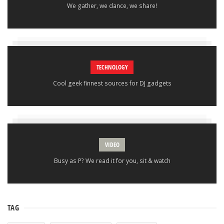
We gather, we dance, we share!
TECHNOLOGY
Cool geek finnest sources for DJ gadgets
VIDEO
Busy as P? We read it for you, sit & watch
TAG