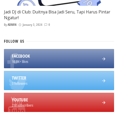
Jadi DJ di Club: Duitnya Bisa Jadi Seru, Tapi Harus Pintar
Ngatur!
By
ADMIN
January 3, 2024
0
FOLLOW
US
FACEBOOK
10.0K+ likes
TWITTER
3 followers
YOUTUBE
218 subscribers