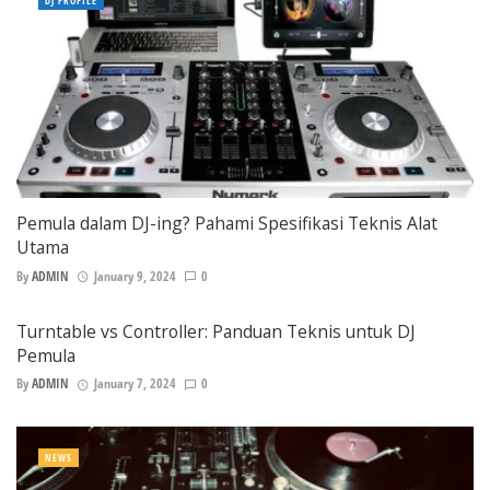
DJ PROFILE
Pemula dalam DJ-ing? Pahami Spesifikasi Teknis Alat
Utama
By
ADMIN
January 9, 2024
0
Turntable vs Controller: Panduan Teknis untuk DJ
Pemula
By
ADMIN
January 7, 2024
0
NEWS