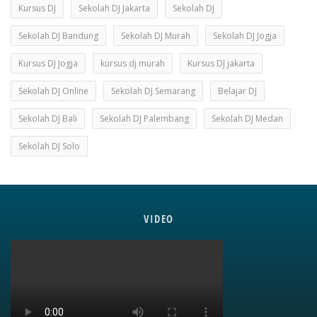
Kursus DJ
Sekolah DJ Jakarta
Sekolah DJ
Sekolah DJ Bandung
Sekolah DJ Murah
Sekolah DJ Jogja
Kursus DJ Jogja
kursus dj murah
Kursus DJ jakarta
Sekolah DJ Online
Sekolah DJ Semarang
Belajar DJ
Sekolah DJ Bali
Sekolah DJ Palembang
Sekolah DJ Medan
Sekolah DJ Solo
VIDEO