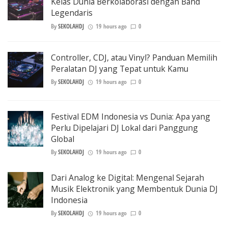
Kelas Dunia Berkolaborasi dengan Band
Legendaris
By
SEKOLAHDJ
19 hours ago
0
Controller, CDJ, atau Vinyl? Panduan Memilih
Peralatan DJ yang Tepat untuk Kamu
By
SEKOLAHDJ
19 hours ago
0
Festival EDM Indonesia vs Dunia: Apa yang
Perlu Dipelajari DJ Lokal dari Panggung
Global
By
SEKOLAHDJ
19 hours ago
0
Dari Analog ke Digital: Mengenal Sejarah
Musik Elektronik yang Membentuk Dunia DJ
Indonesia
By
SEKOLAHDJ
19 hours ago
0