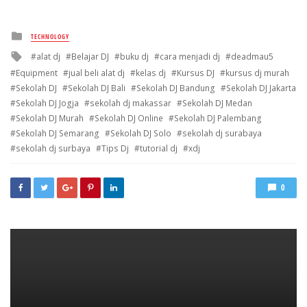
Posted
TECHNOLOGY
in
Tagged
alat dj
Belajar DJ
buku dj
cara menjadi dj
deadmau5
with
Equipment
jual beli alat dj
kelas dj
Kursus DJ
kursus dj murah
Sekolah DJ
Sekolah DJ Bali
Sekolah DJ Bandung
Sekolah DJ Jakarta
Sekolah DJ Jogja
sekolah dj makassar
Sekolah DJ Medan
Sekolah DJ Murah
Sekolah DJ Online
Sekolah DJ Palembang
Sekolah DJ Semarang
Sekolah DJ Solo
sekolah dj surabaya
sekolah dj surbaya
Tips Dj
tutorial dj
xdj
0