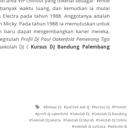
 di area VIP chillout yang dikenal sebagai “White
 banyak waktu luang, dan kemudian ia mulai
Electra pada tahun 1988. Anggotanya adalah
dan Micky. Pada tahun 1988 ia memutuskan untuk
 baru dapat mengembangkan karier mereka,
Begitulah
Profil DJ Paul Oakenfold Pemenang Tiga
sekolah DJ (
Kursus DJ Bandung Palembang
Tagged
Belajar DJ
jual beli alat dj
Kursus DJ
Pioneer
with
profil dj oakenfold
Sekolah DJ
Sekolah DJ Bandung
Sekolah DJ Jakarta
Sekolah DJ Murah
Sekolah DJ Online
sekolah dj surbaya
website dj