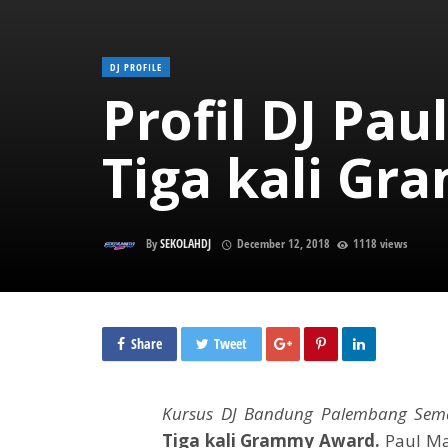
DJ PROFILE
Profil DJ Pa
Tiga kali G
By
SEKOLAHDJ
December 12, 2018
1118 views
Share
Tweet
Kursus DJ Bandung Palembang Sem
Tiga kali Grammy Award.
Paul Ma