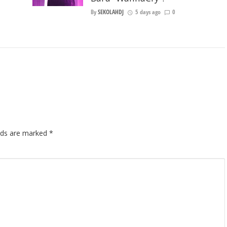
By
SEKOLAHDJ
5 days ago
0
elds are marked
*