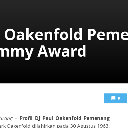
ul Oakenfold Pem
rammy Award
0
arang
–
Profil DJ Paul Oakenfold Pemenang
rk Oakenfold dilahirkan pada 30 Agustus 1963,