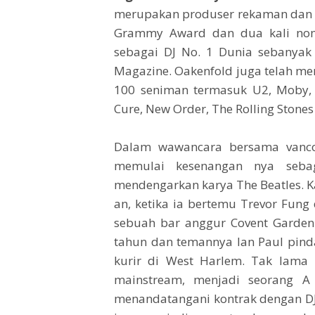
merupakan produser rekaman dan tr
Grammy Award dan dua kali nomi
sebagai DJ No. 1 Dunia sebanyak
Magazine. Oakenfold juga telah mem
100 seniman termasuk U2, Moby, M
Cure, New Order, The Rolling Stones
Dalam wawancara bersama vancou
memulai kesenangan nya seb
mendengarkan karya The Beatles. K
an, ketika ia bertemu Trevor Fun
sebuah bar anggur Covent Garden
tahun dan temannya Ian Paul pinda
kurir di West Harlem. Tak lama
mainstream, menjadi seorang A
menandatangani kontrak dengan DJ Ja