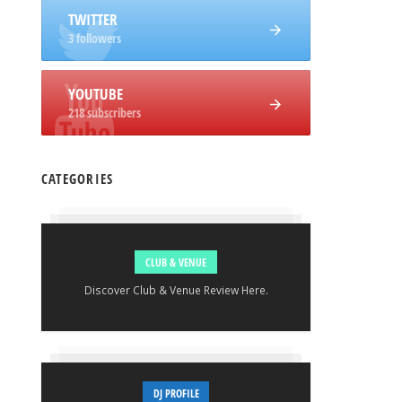
TWITTER
3 followers
YOUTUBE
218 subscribers
CATEGORIES
CLUB & VENUE
Discover Club & Venue Review Here.
DJ PROFILE