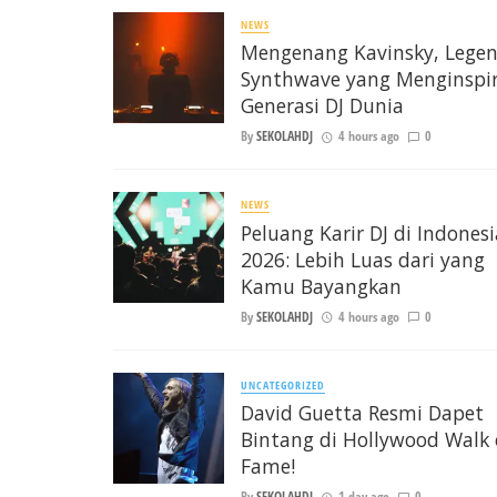
NEWS
Mengenang Kavinsky, Lege
Synthwave yang Menginspir
Generasi DJ Dunia
By
SEKOLAHDJ
4 hours ago
0
NEWS
Peluang Karir DJ di Indonesi
2026: Lebih Luas dari yang
Kamu Bayangkan
By
SEKOLAHDJ
4 hours ago
0
UNCATEGORIZED
David Guetta Resmi Dapet
Bintang di Hollywood Walk 
Fame!
By
SEKOLAHDJ
1 day ago
0