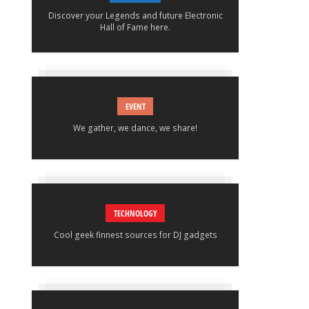
Discover your Legends and future Electronic
Hall of Fame here.
EVENT
We gather, we dance, we share!
TECHNOLOGY
Cool geek finnest sources for DJ gadgets