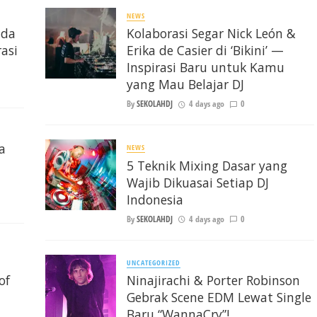
NEWS
nda
Kolaborasi Segar Nick León &
asi
Erika de Casier di ‘Bikini’ —
Inspirasi Baru untuk Kamu
yang Mau Belajar DJ
By
SEKOLAHDJ
4 days ago
0
a
NEWS
5 Teknik Mixing Dasar yang
Wajib Dikuasai Setiap DJ
Indonesia
By
SEKOLAHDJ
4 days ago
0
UNCATEGORIZED
of
Ninajirachi & Porter Robinson
Gebrak Scene EDM Lewat Single
Baru “WannaCry”!