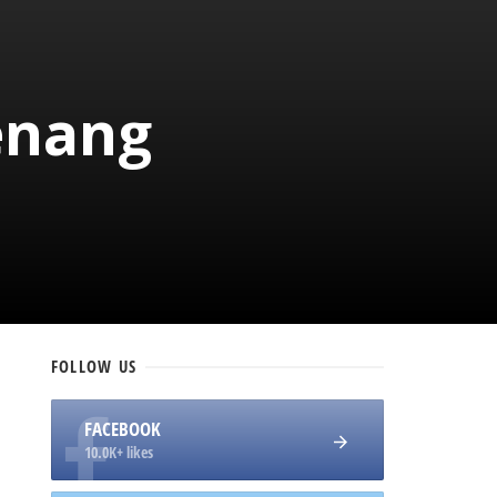
enang
FOLLOW
US
FACEBOOK
10.0K+ likes