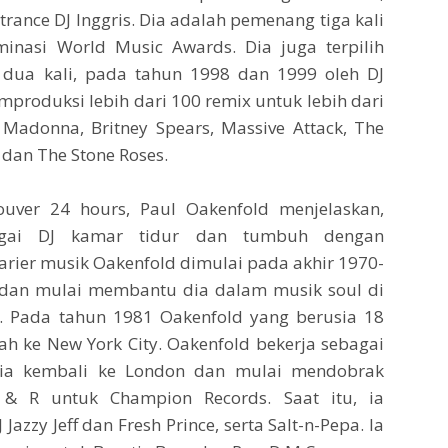
ance DJ Inggris. Dia adalah pemenang tiga kali
nasi World Music Awards. Dia juga terpilih
 dua kali, pada tahun 1998 dan 1999 oleh DJ
produksi lebih dari 100 remix untuk lebih dari
adonna, Britney Spears, Massive Attack, The
 dan The Stone Roses.
ver 24 hours, Paul Oakenfold menjelaskan,
agai DJ kamar tidur dan tumbuh dengan
arier musik Oakenfold dimulai pada akhir 1970-
g dan mulai membantu dia dalam musik soul di
. Pada tahun 1981 Oakenfold yang berusia 18
h ke New York City. Oakenfold bekerja sebagai
 ia kembali ke London dan mulai mendobrak
 & R untuk Champion Records. Saat itu, ia
zzy Jeff dan Fresh Prince, serta Salt-n-Pepa. Ia