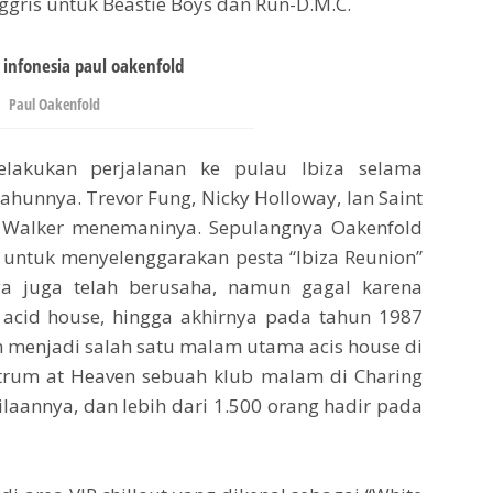
gris untuk Beastie Boys dan Run-D.M.C.
Paul Oakenfold
lakukan perjalanan ke pulau Ibiza selama
hunnya. Trevor Fung, Nicky Holloway, Ian Saint
 Walker menemaninya. Sepulangnya Oakenfold
s untuk menyelenggarakan pesta “Ibiza Reunion”
ya juga telah berusaha, namun gagal karena
acid house, hingga akhirnya pada tahun 1987
n menjadi salah satu malam utama acis house di
ectrum at Heaven sebuah klub malam di Charing
gilaannya, dan lebih dari 1.500 orang hadir pada