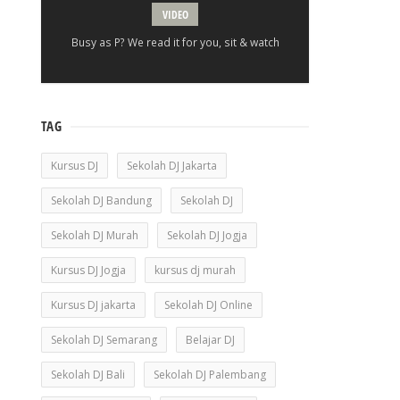
VIDEO
Busy as P? We read it for you, sit & watch
TAG
Kursus DJ
Sekolah DJ Jakarta
Sekolah DJ Bandung
Sekolah DJ
Sekolah DJ Murah
Sekolah DJ Jogja
Kursus DJ Jogja
kursus dj murah
Kursus DJ jakarta
Sekolah DJ Online
Sekolah DJ Semarang
Belajar DJ
Sekolah DJ Bali
Sekolah DJ Palembang