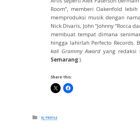
Artis seperti Alex Paterson bermain
Room”, memberi Oakenfold lebih
memproduksi musik dengan nama 
Nick Divaris, John “Johnny “Rocca 
membuat tempat dimana seniman
hingga lahirlah Perfecto Records. 
kali Grammy Award
yang redaksi 
Semarang
).
Share this:
Posted
DJ PROFILE
in