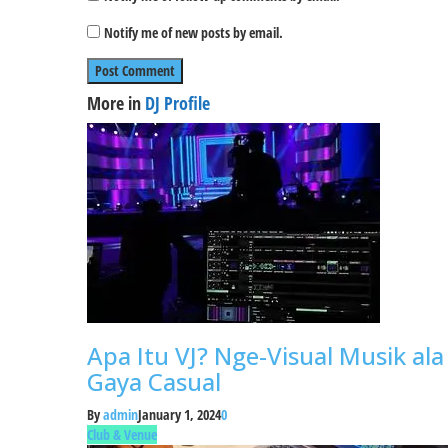
Notify me of new posts by email.
More in
DJ Profile
Apa Itu VJ? Nge-Visual Musik ala
Gaya Casual
By
admin
January 1, 2024
0
Club & Venue