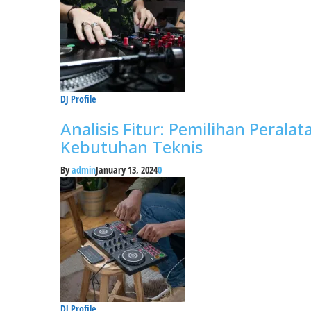
DJ Profile
Analisis Fitur: Pemilihan Perala
Kebutuhan Teknis
By
admin
January 13, 2024
0
DJ Profile