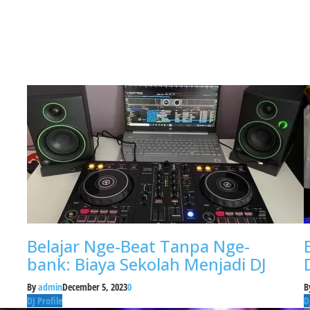
Belajar Nge-Beat Tanpa Nge-
bank: Biaya Sekolah Menjadi DJ
By
admin
December 5, 2023
0
B
DJ Profile
D