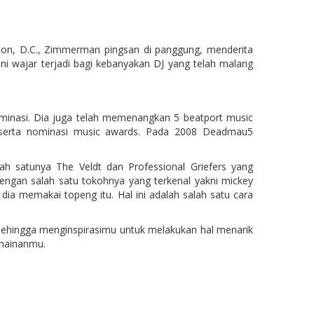
ton, D.C., Zimmerman pingsan di panggung, menderita
ini wajar terjadi bagi kebanyakan DJ yang telah malang
minasi. Dia juga telah memenangkan 5 beatport music
 serta nominasi music awards. Pada 2008 Deadmau5
h satunya The Veldt dan Professional Griefers yang
dengan salah satu tokohnya yang terkenal yakni mickey
a memakai topeng itu. Hal ini adalah salah satu cara
ehingga menginspirasimu untuk melakukan hal menarik
rmainanmu.