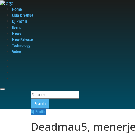
Home
Club & Venue
DJ Profile
Event
News
New Release
Technology
Video
Search
DJ Profile
Deadmau5, menerje