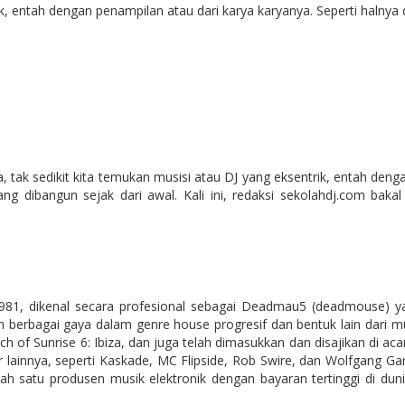
ik, entah dengan penampilan atau dari karya karyanya. Seperti halnya 
nia, tak sedikit kita temukan musisi atau DJ yang eksentrik, entah den
g dibangun sejak dari awal. Kali ini, redaksi sekolahdj.com bak
981, dikenal secara profesional sebagai Deadmau5 (deadmouse) y
erbagai gaya dalam genre house progresif dan bentuk lain dari mu
rch of Sunrise 6: Ibiza, dan juga telah dimasukkan dan disajikan di ac
r lainnya, seperti Kaskade, MC Flipside, Rob Swire, dan Wolfgang Ga
lah satu produsen musik elektronik dengan bayaran tertinggi di du