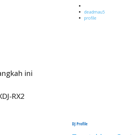
Tagged
with
deadmau5
profile
angkah ini
XDJ-RX2
DJ Profile