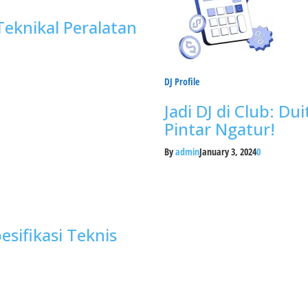
eknikal Peralatan
DJ Profile
Jadi DJ di Club: Du
Pintar Ngatur!
By
admin
January 3, 2024
0
sifikasi Teknis