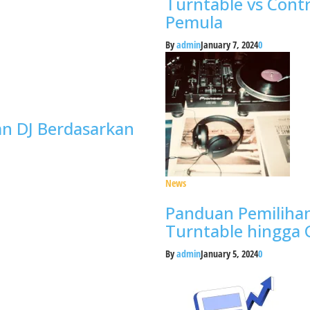
Turntable vs Contr
Pemula
By
admin
January 7, 2024
0
tan DJ Berdasarkan
News
Panduan Pemilihan
Turntable hingga 
By
admin
January 5, 2024
0