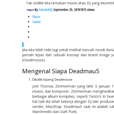
Tak sedikit kita temukan musisi atau DJ yang eksentr
By
SekolahDJ
September 29, 2018
1072 views
Share
Tweet
0
Jika kita lebih teliti lagi untuk melihat kancah musik du
pernah lepas dari sebuah konsep dan brand image yan
(Deadmouse).
Mengenal Siapa Deadmau5
Dibalik topeng Deadmouse
Joel Thomas Zimmerman yang lahir 5 Januari 1
musisi, dan komposer. Zimmerman menghasilkan b
berbagai album kompilasi, seperti Tiësto’s In Sea
hal tadi dia telah bekerja dengan DJ dan produse
sendiri, Mau5trap. Deadmau5 saat ini adalah sa
Marshmello dan Daft Punk.