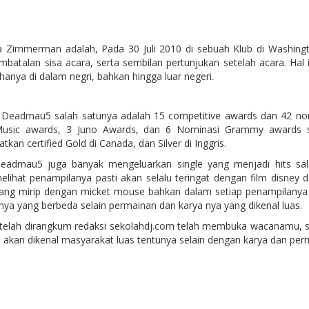
a Zimmerman adalah, Pada 30 Juli 2010 di sebuah Klub di Washing
batalan sisa acara, serta sembilan pertunjukan setelah acara. Hal 
anya di dalam negri, bahkan hingga luar negeri.
h Deadmau5 salah satunya adalah 15 competitive awards dan 42 no
 Music awards, 3 Juno Awards, dan 6 Nominasi Grammy awards
n certified Gold di Canada, dan Silver di Inggris.
eadmau5 juga banyak mengeluarkan single yang menjadi hits sala
elihat penampilanya pasti akan selalu teringat dengan film disney 
g mirip dengan micket mouse bahkan dalam setiap penampilanya di
nya yang berbeda selain permainan dan karya nya yang dikenal luas.
elah dirangkum redaksi sekolahdj.com telah membuka wacanamu, s
kan dikenal masyarakat luas tentunya selain dengan karya dan pe