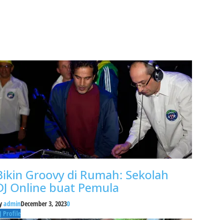
Bikin Groovy di Rumah: Sekolah
DJ Online buat Pemula
y
admin
December 3, 2023
0
J Profile