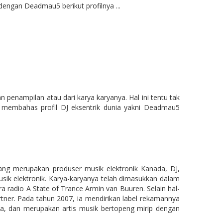
dengan Deadmau5 berikut profilnya ...
gan penampilan atau dari karya karyanya. Hal ini tentu tak
al membahas profil DJ eksentrik dunia yakni Deadmau5
ang merupakan produser musik elektronik Kanada, DJ,
sik elektronik. Karya-karyanya telah dimasukkan dalam
ara radio A State of Trance Armin van Buuren. Selain hal-
rtner. Pada tahun 2007, ia mendirikan label rekamannya
nia, dan merupakan artis musik bertopeng mirip dengan