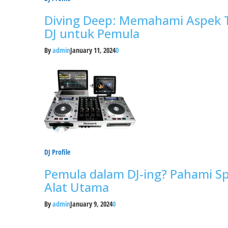
Diving Deep: Memahami Aspek T
DJ untuk Pemula
By
admin
January 11, 2024
0
DJ Profile
Pemula dalam DJ-ing? Pahami Spe
Alat Utama
By
admin
January 9, 2024
0