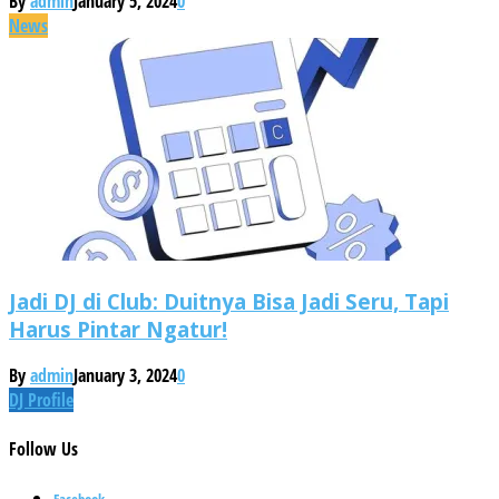
By
admin
January 5, 2024
0
News
Jadi DJ di Club: Duitnya Bisa Jadi Seru, Tapi
Harus Pintar Ngatur!
By
admin
January 3, 2024
0
DJ Profile
Follow
Us
Facebook