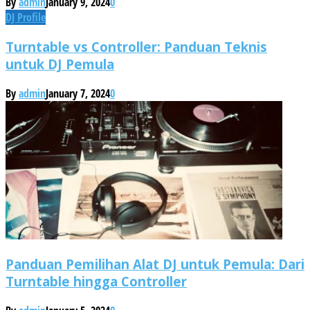
By
admin
January 9, 2024
0
DJ Profile
Turntable vs Controller: Panduan Teknis
untuk DJ Pemula
By
admin
January 7, 2024
0
Panduan Pemilihan Alat DJ untuk Pemula: Dari
Turntable hingga Controller