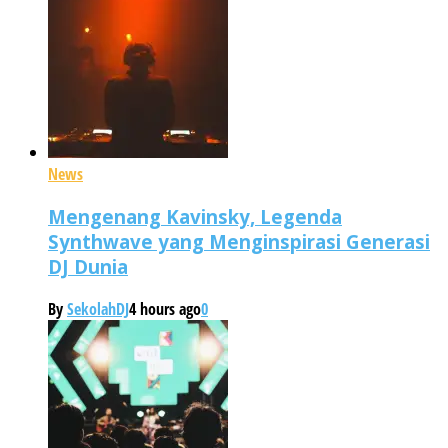
News
Mengenang Kavinsky, Legenda
Synthwave yang Menginspirasi Generasi
DJ Dunia
By
SekolahDJ
4 hours ago
0