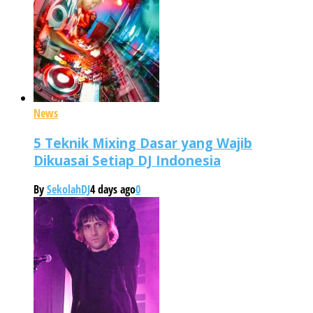
News
5 Teknik Mixing Dasar yang Wajib
Dikuasai Setiap DJ Indonesia
By
SekolahDJ
4 days ago
0