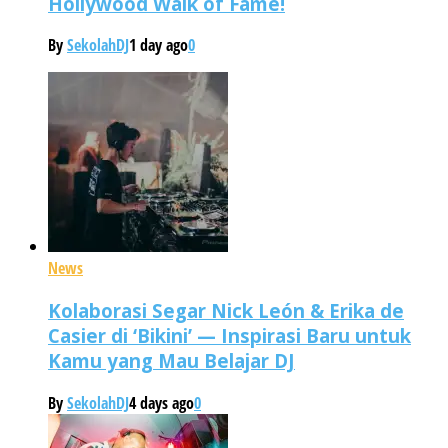
Hollywood Walk of Fame!
By
SekolahDJ
1 day ago
0
News
Kolaborasi Segar Nick León & Erika de
Casier di ‘Bikini’ — Inspirasi Baru untuk
Kamu yang Mau Belajar DJ
By
SekolahDJ
4 days ago
0