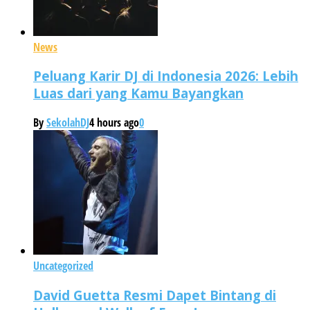
News
Peluang Karir DJ di Indonesia 2026: Lebih
Luas dari yang Kamu Bayangkan
By
SekolahDJ
4 hours ago
0
Uncategorized
David Guetta Resmi Dapet Bintang di