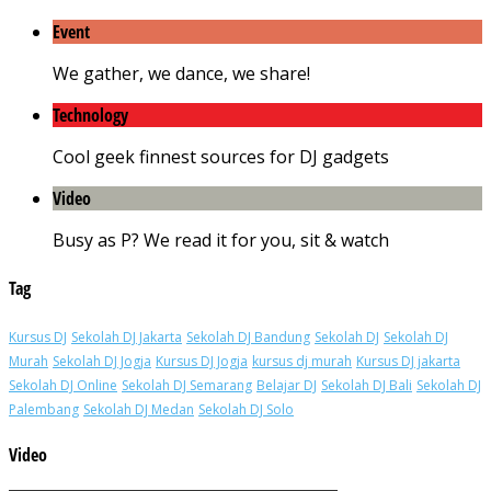
Event
We gather, we dance, we share!
Technology
Cool geek finnest sources for DJ gadgets
Video
Busy as P? We read it for you, sit & watch
Tag
Kursus DJ
Sekolah DJ Jakarta
Sekolah DJ Bandung
Sekolah DJ
Sekolah DJ
Murah
Sekolah DJ Jogja
Kursus DJ Jogja
kursus dj murah
Kursus DJ jakarta
Sekolah DJ Online
Sekolah DJ Semarang
Belajar DJ
Sekolah DJ Bali
Sekolah DJ
Palembang
Sekolah DJ Medan
Sekolah DJ Solo
Video