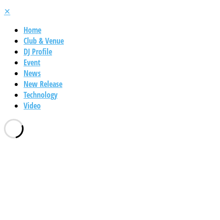
✕
Home
Club & Venue
DJ Profile
Event
News
New Release
Technology
Video