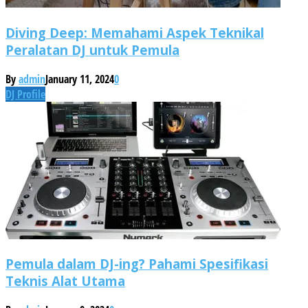
Diving Deep: Memahami Aspek Teknikal
Peralatan DJ untuk Pemula
By
admin
January 11, 2024
0
DJ Profile
Pemula dalam DJ-ing? Pahami Spesifikasi
Teknis Alat Utama