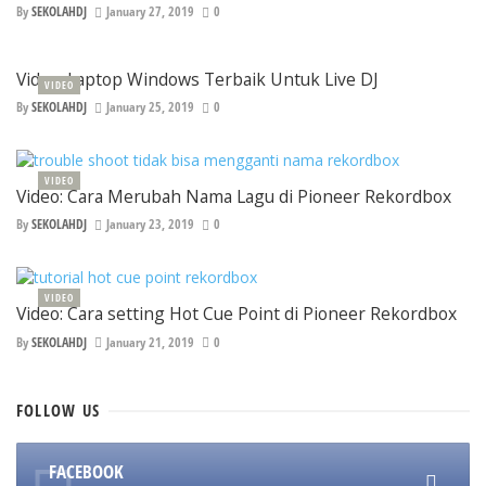
By
SEKOLAHDJ
January 27, 2019
0
Video: Laptop Windows Terbaik Untuk Live DJ
VIDEO
By
SEKOLAHDJ
January 25, 2019
0
VIDEO
Video: Cara Merubah Nama Lagu di Pioneer Rekordbox
By
SEKOLAHDJ
January 23, 2019
0
VIDEO
Video: Cara setting Hot Cue Point di Pioneer Rekordbox
By
SEKOLAHDJ
January 21, 2019
0
FOLLOW
US
FACEBOOK