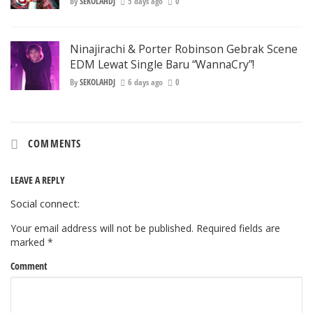
By
SEKOLAHDJ
5 days ago
0
Ninajirachi & Porter Robinson Gebrak Scene
EDM Lewat Single Baru “WannaCry”!
By
SEKOLAHDJ
6 days ago
0
COMMENTS
LEAVE A REPLY
Social connect:
Your email address will not be published.
Required fields are
marked
*
Comment