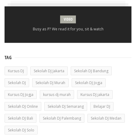
VIDEO
Busy as P? We read it for you, sit & watch
TAG
Kursus DJ
Sekolah DJ Jakarta
Sekolah DJ Bandung
Sekolah DJ
Sekolah DJ Murah
Sekolah DJ Jogja
Kursus DJ Jogja
kursus dj murah
Kursus DJ jakarta
Sekolah DJ Online
Sekolah DJ Semarang
Belajar DJ
Sekolah DJ Bali
Sekolah DJ Palembang
Sekolah DJ Medan
Sekolah DJ Solo