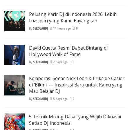
Peluang Karir DJ di Indonesia 2026: Lebih
Luas dari yang Kamu Bayangkan
By
SEKOLAHDJ
14 hours ago
0
David Guetta Resmi Dapet Bintang di
Hollywood Walk of Fame!
By
SEKOLAHDJ
2 days ago
0
Kolaborasi Segar Nick León & Erika de Casier
di ‘Bikini’ — Inspirasi Baru untuk Kamu yang
Mau Belajar DJ
By
SEKOLAHDJ
5 days ago
0
5 Teknik Mixing Dasar yang Wajib Dikuasai
Setiap DJ Indonesia