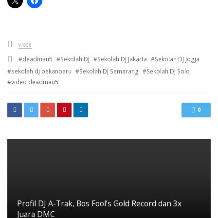
Posted
VIDEO
in
Tagged
deadmau5
Sekolah DJ
Sekolah DJ Jakarta
Sekolah DJ Jogja
with
sekolah dj pekanbaru
Sekolah DJ Semarang
Sekolah DJ Solo
video deadmau5
0
Profil DJ A-Trak, Bos Fool’s Gold Record dan 3x
Juara DMC