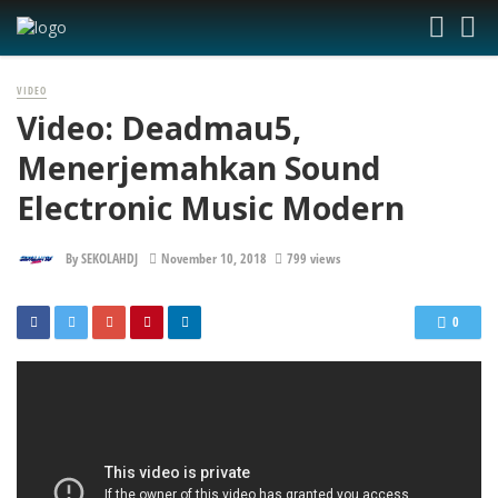
VIDEO
Video: Deadmau5,
Menerjemahkan Sound
Electronic Music Modern
By
SEKOLAHDJ
November 10, 2018
799 views
0