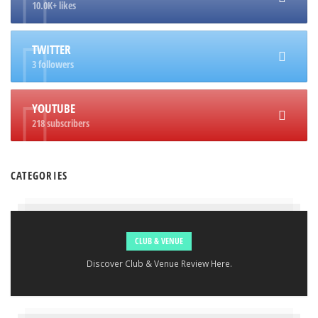
10.0K+ likes
TWITTER
3 followers
YOUTUBE
218 subscribers
CATEGORIES
CLUB & VENUE
Discover Club & Venue Review Here.