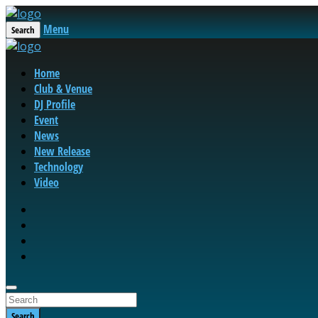
Menu
Search
Home
Club & Venue
DJ Profile
Event
News
New Release
Technology
Video
Search