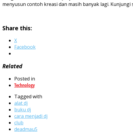
menyusun contoh kreasi dan masih banyak lagi. Kunjungi s
Share this:
X
Facebook
Related
Posted in
Technology
Tagged with
alat dj
buku dj
cara menjadi dj
club
deadmau5