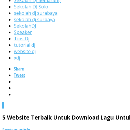
Sekolah DJ Semarang
Sekolah DJ Solo
sekolah dj surabaya
sekolah dj surbaya
SekolahDJ
Speaker
Tips Dj
tutorial dj
website dj
xdj
Share
Tweet
0
5 Website Terbaik Untuk Download Lagu Untu
Previous article