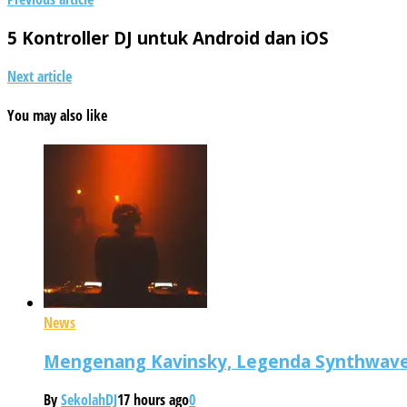
5 Kontroller DJ untuk Android dan iOS
Next article
You may also like
News
Mengenang Kavinsky, Legenda Synthwave 
By
SekolahDJ
17 hours ago
0