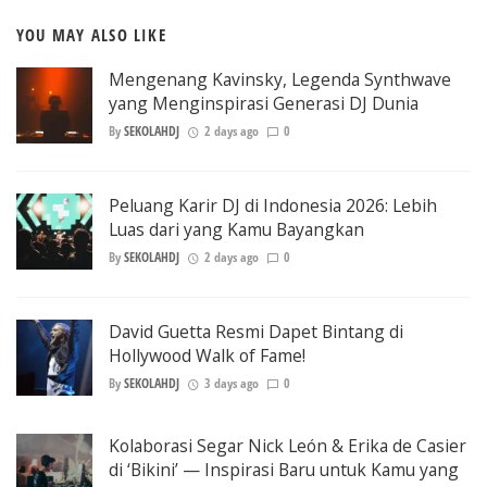
YOU MAY ALSO LIKE
Mengenang Kavinsky, Legenda Synthwave
yang Menginspirasi Generasi DJ Dunia
By
SEKOLAHDJ
2 days ago
0
Peluang Karir DJ di Indonesia 2026: Lebih
Luas dari yang Kamu Bayangkan
By
SEKOLAHDJ
2 days ago
0
David Guetta Resmi Dapet Bintang di
Hollywood Walk of Fame!
By
SEKOLAHDJ
3 days ago
0
Kolaborasi Segar Nick León & Erika de Casier
di ‘Bikini’ — Inspirasi Baru untuk Kamu yang