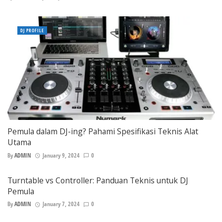
DJ PROFILE
Pemula dalam DJ-ing? Pahami Spesifikasi Teknis Alat
Utama
By
ADMIN
January 9, 2024
0
Turntable vs Controller: Panduan Teknis untuk DJ
Pemula
By
ADMIN
January 7, 2024
0