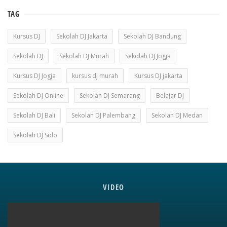
TAG
Kursus DJ
Sekolah DJ Jakarta
Sekolah DJ Bandung
Sekolah DJ
Sekolah DJ Murah
Sekolah DJ Jogja
Kursus DJ Jogja
kursus dj murah
Kursus DJ jakarta
Sekolah DJ Online
Sekolah DJ Semarang
Belajar DJ
Sekolah DJ Bali
Sekolah DJ Palembang
Sekolah DJ Medan
Sekolah DJ Solo
VIDEO