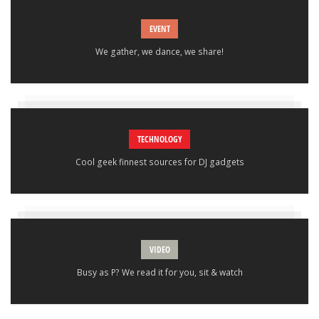
EVENT
We gather, we dance, we share!
TECHNOLOGY
Cool geek finnest sources for DJ gadgets
VIDEO
Busy as P? We read it for you, sit & watch