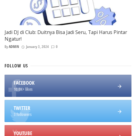
Jadi DJ di Club: Duitnya Bisa Jadi Seru, Tapi Harus Pintar
Ngatur!
By
ADMIN
January 3, 2024
0
FOLLOW
US
FACEBOOK
10.0K+ likes
TWITTER
3 followers
YOUTUBE