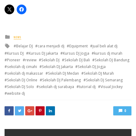
Posted
NEWS
in
Tagged
Belajar DJ
cara menjadi dj
Equipment
jual beli alat dj
with
Kursus DJ
Kursus DJ jakarta
Kursus DJ Jogja
kursus dj murah
Pioneer
review
Sekolah DJ
Sekolah DJ Bali
Sekolah DJ Bandung
sekolah dj cimahi
Sekolah DJ Jakarta
Sekolah DJ Jogja
sekolah dj makassar
Sekolah DJ Medan
Sekolah DJ Murah
Sekolah DJ Online
Sekolah DJ Palembang
Sekolah DJ Semarang
Sekolah DJ Solo
sekolah dj surabaya
tutorial dj
Visual Jockey
website dj
0