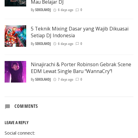
Mau Belajar DJ
By
SEKOLAHDJ
6 days ago
0
5 Teknik Mixing Dasar yang Wajib Dikuasai
Setiap DJ Indonesia
By
SEKOLAHDJ
6 days ago
0
Ninajirachi & Porter Robinson Gebrak Scene
EDM Lewat Single Baru “WannaCry”!
By
SEKOLAHDJ
7 days ago
0
COMMENTS
LEAVE A REPLY
Social connect: