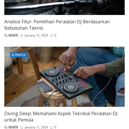
Analisis Fitur: Pemilihan Peralatan DJ Berdasarkan
Kebutuhan Teknis
By
ADMIN
January 13, 2024
0
DJ PROFILE
Diving Deep: Memahami Aspek Teknikal Peralatan DJ
untuk Pemula
By
ADMIN
January 11, 2024
0