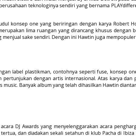
perusahaan teknologinya sendiri yang bernama PLAYdiffere
rjudul konsep one yang beriringan dengan karya Robert H
merupakan lima ruangan yang dirancang khusus dengan b
ng menjual sake sendiri. Dengan ini Hawtin juga mempopule
n label plastikman, contohnya seperti fuse, konsep one, 
pertunjukan dengan artis internasional. Atas karya dan pr
cs music. Banyak album yang telah dihasilkan Hawtin diantar
cara DJ Awards yang menyelenggarakan acara pengharg
 tertua, dan diadakan sekali setahun di klub Pacha di Ibiz