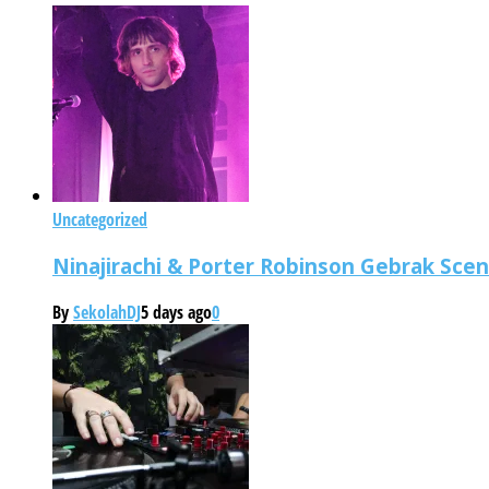
Uncategorized
Ninajirachi & Porter Robinson Gebrak Sce
By
SekolahDJ
5 days ago
0