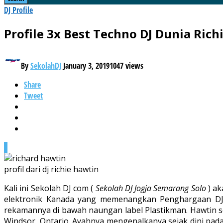
DJ Profile
Profile 3x Best Techno DJ Dunia Rich
By
SekolahDJ
January 3, 2019
1047 views
Share
Tweet
0
profil dari dj richie hawtin
Kali ini Sekolah DJ com (
Sekolah DJ Jogja Semarang Solo
) ak
elektronik Kanada yang memenangkan Penghargaan DJ t
rekamannya di bawah naungan label Plastikman. Hawtin sen
Windsor, Ontario. Ayahnya mengenalkanya sejak dini pada