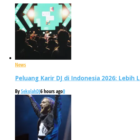
News
Peluang Karir DJ di Indonesia 2026: Lebih
By
SekolahDJ
6 hours ago
0