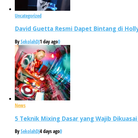
Uncategorized
David Guetta Resmi Dapet Bintang di Hol
By
SekolahDJ
1 day ago
0
News
5 Teknik Mixing Dasar yang Wajib Dikuasai
By
SekolahDJ
4 days ago
0