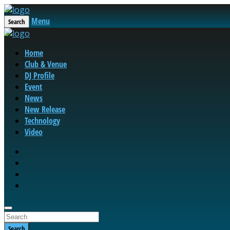
Menu
Search
Home
Club & Venue
DJ Profile
Event
News
New Release
Technology
Video
Search