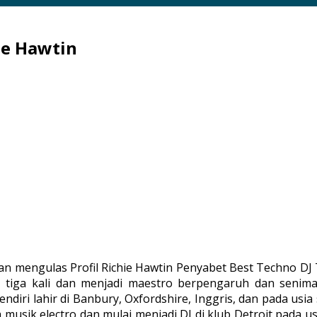
ie Hawtin
an mengulas Profil Richie Hawtin Penyabet Best Techno DJ T
iga kali dan menjadi maestro berpengaruh dan seniman 
diri lahir di Banbury, Oxfordshire, Inggris, dan pada usia 
 musik electro dan mulai menjadi DJ di klub Detroit pada