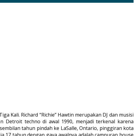
iga Kali. Richard “Richie” Hawtin merupakan DJ dan musisi
Detroit techno di awal 1990, menjadi terkenal karena
sembilan tahun pindah ke LaSalle, Ontario, pinggiran kota
 usia 17 tahun dengan gaya awalnya adalah campuran house