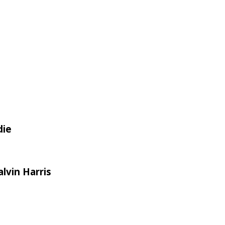
die
lvin Harris