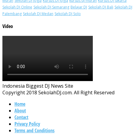
Murah
Sekolah DJ Jogja
Kursus DJ Jogja
kursus dj murah
Kursus DJ jakarta
Sekolah DJ Online
Sekolah DJ Semarang
Belajar DJ
Sekolah DJ Bali
Sekolah DJ
Palembang
Sekolah DJ Medan
Sekolah DJ Solo
Video
Indonesia Biggest DJ News Site
Copyright 2018 SekolahDJ.com. All Right Reserved
Home
About
Contact
Privacy Policy
Terms and Conditions