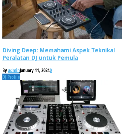
Diving Deep: Memahami Aspek Teknikal
Peralatan DJ untuk Pemula
By
admin
January 11, 2024
0
DJ Profile