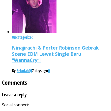
Uncategorized
Ninajirachi & Porter Robinson Gebrak
Scene EDM Lewat Single Baru
“WannaCry”!
By
SekolahDJ
7 days ago
0
Comments
Leave a reply
Social connect: