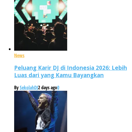
News
Peluang Karir DJ di Indonesia 2026: Lebih
Luas dari yang Kamu Bayangkan
By
SekolahDJ
2 days ago
0