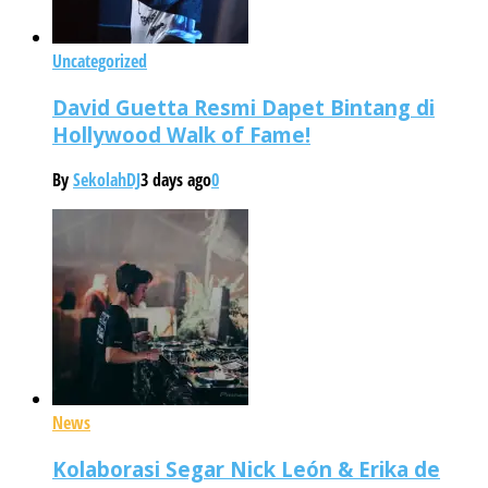
Uncategorized
David Guetta Resmi Dapet Bintang di
Hollywood Walk of Fame!
By
SekolahDJ
3 days ago
0
News
Kolaborasi Segar Nick León & Erika de