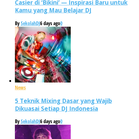
Casier di ‘Bikini’ — Inspirasi Baru untuk
Kamu yang Mau Belajar DJ
By
SekolahDJ
6 days ago
0
News
5 Teknik Mixing Dasar yang Wajib
Dikuasai Setiap DJ Indonesia
By
SekolahDJ
6 days ago
0