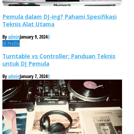
Pemula dalam DJ-ing? Pahami Spesifikasi
Teknis Alat Utama
By
admin
January 9, 2024
0
DJ Profile
Turntable vs Controller: Panduan Teknis
untuk DJ Pemula
By
admin
January 7, 2024
0