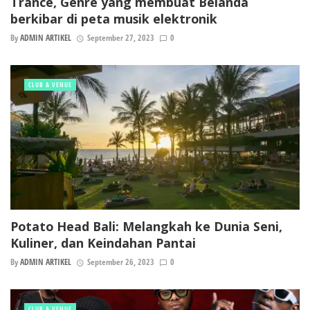
Trance, Genre yang membuat Belanda
berkibar di peta musik elektronik
By
ADMIN ARTIKEL
September 27, 2023
0
CLUB & VENUE
Potato Head Bali: Melangkah ke Dunia Seni,
Kuliner, dan Keindahan Pantai
By
ADMIN ARTIKEL
September 26, 2023
0
CLUB & VENUE