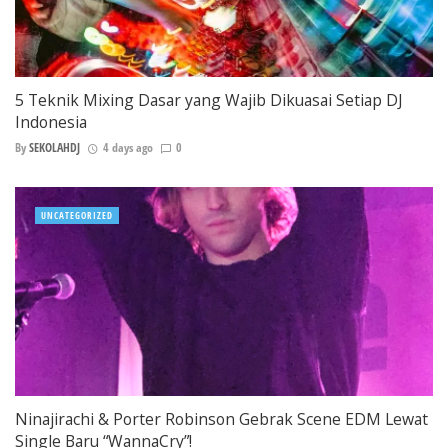
5 Teknik Mixing Dasar yang Wajib Dikuasai Setiap DJ
Indonesia
By
SEKOLAHDJ
4 days ago
0
UNCATEGORIZED
Ninajirachi & Porter Robinson Gebrak Scene EDM Lewat
Single Baru “WannaCry”!