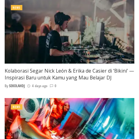
NEWS
Kolaborasi Segar Nick León & Erika de Casier di ‘Bikini’ —
Inspirasi Baru untuk Kamu yang Mau Belajar DJ
By
SEKOLAHDJ
4 days ago
0
NEWS