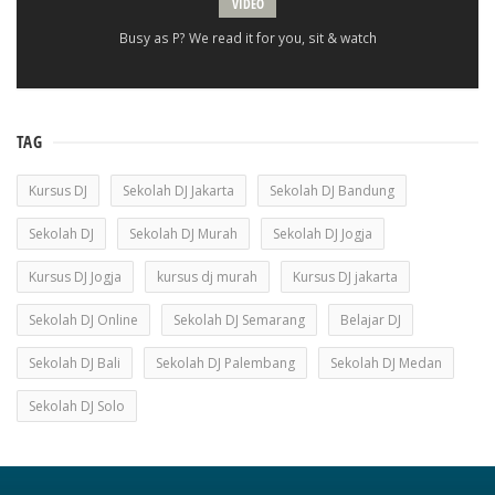
VIDEO
Busy as P? We read it for you, sit & watch
TAG
Kursus DJ
Sekolah DJ Jakarta
Sekolah DJ Bandung
Sekolah DJ
Sekolah DJ Murah
Sekolah DJ Jogja
Kursus DJ Jogja
kursus dj murah
Kursus DJ jakarta
Sekolah DJ Online
Sekolah DJ Semarang
Belajar DJ
Sekolah DJ Bali
Sekolah DJ Palembang
Sekolah DJ Medan
Sekolah DJ Solo