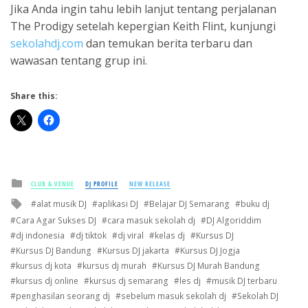
Jika Anda ingin tahu lebih lanjut tentang perjalanan
The Prodigy setelah kepergian Keith Flint, kunjungi
sekolahdj.com
dan temukan berita terbaru dan
wawasan tentang grup ini.
Share this:
Posted
CLUB & VENUE
DJ PROFILE
NEW RELEASE
in
Tagged
alat musik DJ
aplikasi DJ
Belajar DJ Semarang
buku dj
with
Cara Agar Sukses DJ
cara masuk sekolah dj
DJ Algoriddim
dj indonesia
dj tiktok
dj viral
kelas dj
Kursus DJ
Kursus DJ Bandung
Kursus DJ jakarta
Kursus DJ Jogja
kursus dj kota
kursus dj murah
Kursus DJ Murah Bandung
kursus dj online
kursus dj semarang
les dj
musik DJ terbaru
penghasilan seorang dj
sebelum masuk sekolah dj
Sekolah DJ