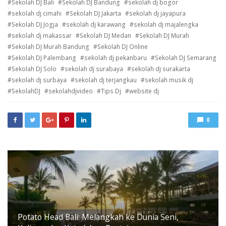
Sekolah DJ Bali
Sekolah DJ Bandung
sekolah dj bogor
sekolah dj cimahi
Sekolah DJ Jakarta
sekolah dj jayapura
Sekolah DJ Jogja
sekolah dj karawang
sekolah dj majalengka
sekolah dj makassar
Sekolah DJ Medan
Sekolah DJ Murah
Sekolah DJ Murah Bandung
Sekolah DJ Online
Sekolah DJ Palembang
sekolah dj pekanbaru
Sekolah DJ Semarang
Sekolah DJ Solo
sekolah dj surabaya
sekolah dj surakarta
sekolah dj surbaya
sekolah dj terjangkau
sekolah musik dj
SekolahDJ
sekolahdjvideo
Tips Dj
website dj
0
Potato Head Bali: Melangkah ke Dunia Seni,