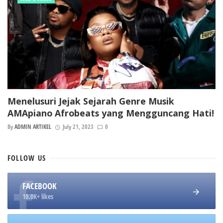
Menelusuri Jejak Sejarah Genre Musik
AMApiano Afrobeats yang Mengguncang Hati!
By
ADMIN ARTIKEL
July 21, 2023
0
FOLLOW
US
FACEBOOK
10.0K+ likes