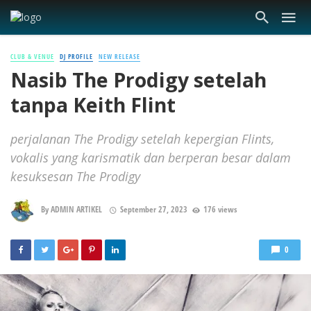
CLUB & VENUE
DJ PROFILE
NEW RELEASE
Nasib The Prodigy setelah
tanpa Keith Flint
perjalanan The Prodigy setelah kepergian Flints,
vokalis yang karismatik dan berperan besar dalam
kesuksesan The Prodigy
By
ADMIN ARTIKEL
September 27, 2023
176 views
0