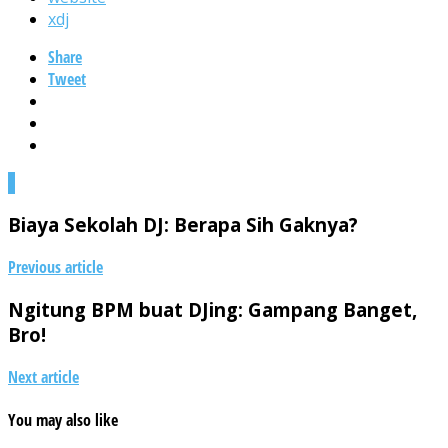
xdj
Share
Tweet
0
Biaya Sekolah DJ: Berapa Sih Gaknya?
Previous article
Ngitung BPM buat DJing: Gampang Banget,
Bro!
Next article
You may also like