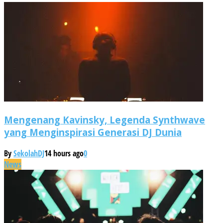
Mengenang Kavinsky, Legenda Synthwave
yang Menginspirasi Generasi DJ Dunia
By
SekolahDJ
14 hours ago
0
News