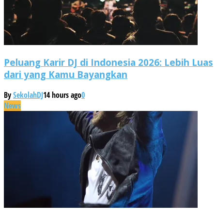
Peluang Karir DJ di Indonesia 2026: Lebih Luas
dari yang Kamu Bayangkan
By
SekolahDJ
14 hours ago
0
News