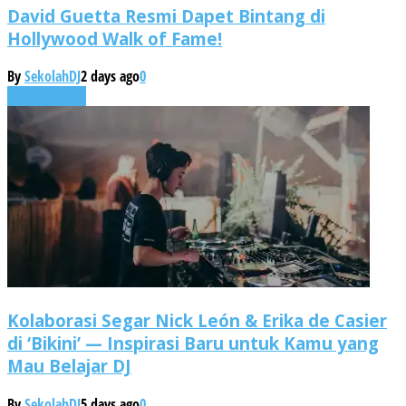
David Guetta Resmi Dapet Bintang di
Hollywood Walk of Fame!
By
SekolahDJ
2 days ago
0
Uncategorized
Kolaborasi Segar Nick León & Erika de Casier
di ‘Bikini’ — Inspirasi Baru untuk Kamu yang
Mau Belajar DJ
By
SekolahDJ
5 days ago
0