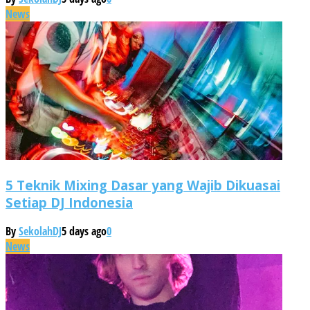
News
5 Teknik Mixing Dasar yang Wajib Dikuasai
Setiap DJ Indonesia
By
SekolahDJ
5 days ago
0
News