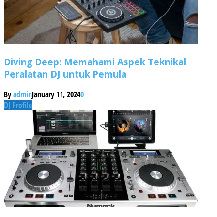
Diving Deep: Memahami Aspek Teknikal
Peralatan DJ untuk Pemula
By
admin
January 11, 2024
0
DJ Profile