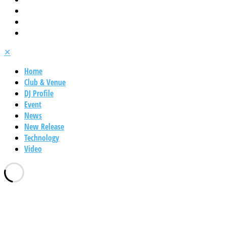
✕
Home
Club & Venue
DJ Profile
Event
News
New Release
Technology
Video