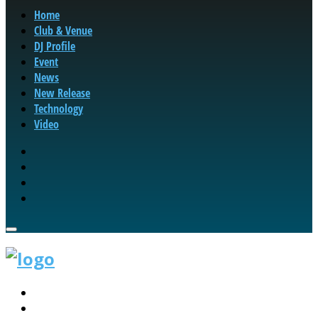
Home
Club & Venue
DJ Profile
Event
News
New Release
Technology
Video