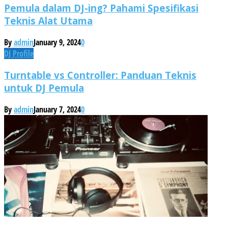
Pemula dalam DJ-ing? Pahami Spesifikasi
Teknis Alat Utama
By
admin
January 9, 2024
0
DJ Profile
Turntable vs Controller: Panduan Teknis
untuk DJ Pemula
By
admin
January 7, 2024
0