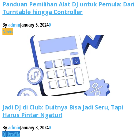
Panduan Pemilihan Alat DJ untuk Pemula: Dari
Turntable hingga Controller
By
admin
January 5, 2024
0
News
Jadi DJ di Club: Duitnya Bisa Jadi Seru, Tapi
Harus Pintar Ngatur!
By
admin
January 3, 2024
0
DJ Profile