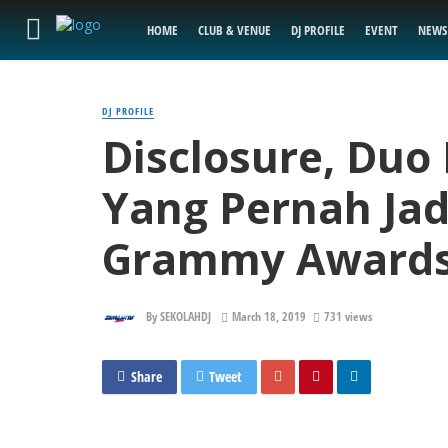
HOME
CLUB & VENUE
DJ PROFILE
EVENT
NEWS
DJ PROFILE
Disclosure, Duo
Yang Pernah Ja
Grammy Award
By
SEKOLAHDJ
March 18, 2019
731 views
Share
Tweet