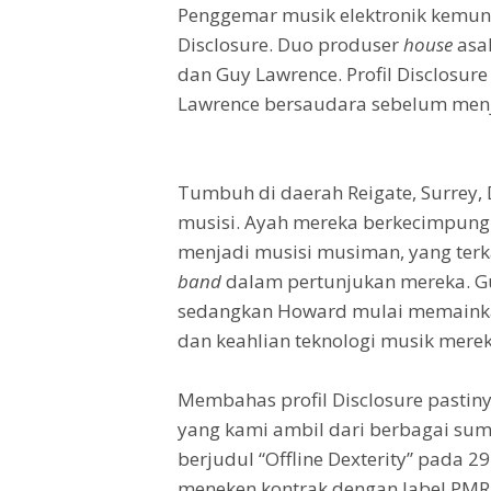
Penggemar musik elektronik kemung
Disclosure. Duo produser
house
asa
dan Guy Lawrence. Profil Disclosur
Lawrence bersaudara sebelum menja
Tumbuh di daerah Reigate, Surrey, 
musisi. Ayah mereka berkecimpun
menjadi musisi musiman, yang ter
band
dalam pertunjukan mereka. Gu
sedangkan Howard mulai memainka
dan keahlian teknologi musik mereka
Membahas profil Disclosure pastiny
yang kami ambil dari berbagai su
berjudul “Offline Dexterity” pada 
meneken kontrak dengan label PMR 