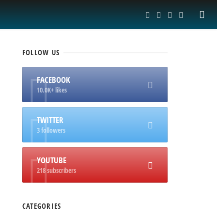
FOLLOW
US
FACEBOOK
10.0K+ likes
TWITTER
3 followers
YOUTUBE
218 subscribers
CATEGORIES