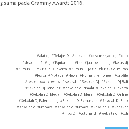
ang sama pada Grammy Awards 2016.
Tagged
alat dj
Belajar DJ
buku dj
cara menjadi dj
club
with
deadmau5
dj
Equipment
fee
jual beli alat dj
kelas dj
Kursus DJ
Kursus DJ jakarta
Kursus DJ Jogja
kursus dj murah
les dj
Mixtape
News
Numark
Pioneer
profile
rekordbox
review
sejarah
Sekolah DJ
Sekolah DJ Bali
Sekolah DJ Bandung
sekolah dj cimahi
Sekolah DJ Jakarta
Sekolah DJ Medan
Sekolah DJ Murah
Sekolah DJ Online
Sekolah DJ Palembang
Sekolah DJ Semarang
Sekolah DJ Solo
sekolah dj surabaya
sekolah dj surbaya
SekolahDJ
Speaker
Tips Dj
tutorial dj
website dj
xdj