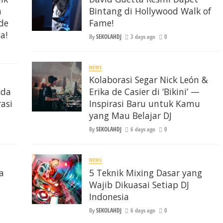
n
Bintang di Hollywood Walk of
 de
Fame!
a!
By
SEKOLAHDJ
3 days ago
0
NEWS
Kolaborasi Segar Nick León &
nda
Erika de Casier di ‘Bikini’ —
asi
Inspirasi Baru untuk Kamu
yang Mau Belajar DJ
By
SEKOLAHDJ
6 days ago
0
NEWS
a
5 Teknik Mixing Dasar yang
Wajib Dikuasai Setiap DJ
Indonesia
By
SEKOLAHDJ
6 days ago
0